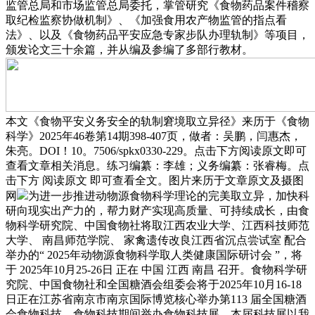
本文《食物平安义务安全的轨制窘境取立异径》来历于《食物
科学》2025年46卷第14期398-407页，做者：吴鹏，闫惠杰，
朱亮。DOI！10。7506/spkx0330-229。点击下方阅读原文即可
查看文章相关消息。练习编纂：李雄；义务编纂：张睿梅。点
击下方 阅读原文 即可查看全文。图片来历于文章原文及摄图
网
为进一步推进动物源食物科学理论的完美取立异，加快科
研向现实出产力的，帮力财产实现高质量、可持续成长，由食
物科学研究院、中国食物社将取江西农业大学、江西科技师范
大学、 南昌师范学院、 家禽遗传改良江西省沉点尝试室 配合
举办的“ 2025年动物源食物科学取人类健康国际研讨会 ”，将
于 2025年10月25-26日 正在 中国 江西 南昌 召开。食物科学研
究院、中国食物社和全国糖酒会组委会将于2025年10月16-18
日正在江苏省南京市南京国际博览核心举办第113 届全国糖酒
会食物科技。食物科技期间举办食物科技展，本届科技展以我