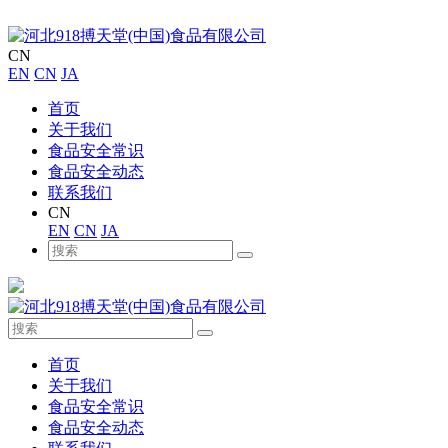
CN
EN
CN
JA
首页
关于我们
食品安全常识
食品安全动态
联系我们
CN
EN
CN
JA
首页
关于我们
食品安全常识
食品安全动态