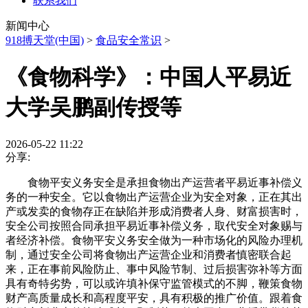
联系我们
新闻中心
918搏天堂(中国)
>
食品安全常识
>
《食物科学》：中国人平易近
大学吴鹏副传授等
2026-05-22 11:22
分享:
食物平安义务安全是承担食物出产运营者平易近事补偿义
务的一种安全。它以食物出产运营企业为安全对象，正在其出
产或发卖的食物存正在缺陷并形成消费者人身、财富损害时，
安全公司按照合同承担平易近事补偿义务，取代安全对象赐与
者经济补偿。食物平安义务安全做为一种市场化的风险办理机
制，通过安全公司将食物出产运营企业和消费者慎密联合起
来，正在事前风险防止、事中风险节制、过后损害弥补等方面
具有奇特劣势，可以或许填补保守监管模式的不脚，鞭策食物
财产高质量成长和高程度平安，具有积极的推广价值。跟着食