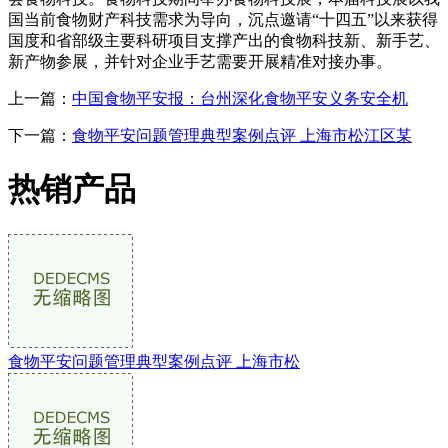
国当前食物财产科技需求为导向，沉点邀请“十四五”以来获得
国度和省部级主要科研项目支撑产出的食物科技新、新手艺、
新产物参展，并针对企业手艺需要开展精准对接办事。
上一篇：
中国食物平安报：台州深化食物平安义务安全机
下一篇：
食物平安问题管理典型案例点评 上海市松江区某
热销产品
食物平安问题管理典型案例点评 上海市松