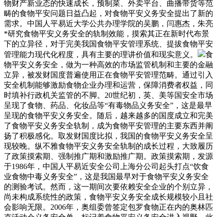
物财产新业态的快速成长，预制菜、外卖平台、曲播带货等范
畴的食物平安问题日益凸起，对食物平安义务安全提出了新的
需求。中国人平易近大学公共办理学院的吴鹏，闫惠杰，朱亮
*研究食物平安义务安全的轨制效能，摸索其正在新时代布景
下的立异径，对于完美我国食物平安管理系统、提拔食物平安
管理能力现代化程度，具有主要的理讲价值和现实意义。
食物平安义务安全，做为一种高效的市场监管机制和主要的金融立异，被发财国度普遍使用正在食物平安管理范畴。通过引入安全机制能够激励食物企业办理和运营，保障消费者权益，同时填补行政机关监管的不脚。20世纪初，英、美等国安全市场呈现了食物、药品、化妆品等“有毒物品义务安全”，这是最早呈现的食物平安义务安全。随后，越来越多的国度成立和完美了食物平安义务安全轨制，成为食物平安管理的主要东西并阐扬了积极感化。取发财国度比拟，我国的食物平安义务安全呈现较晚。纵不雅食物平安义务安全轨制的成长过程，大致履历了政策摸索期、强制推广期和激励推广期。政策摸索期，发源于1986年，中国人平易近安全公司上海分公司起头打点“饮食业食物中毒义务安全”，这是我国最早对于食物平安义务安全的测验考试。然而，这一期间次要依赖安全企业的个别立异，尚未构成系统性的政策，食物平安义务安全成长规模较小且社会影响无限。2006年，奥组委曾签定包罗食物正在内的奥林匹克活动会义务安全单，标记着食物平安义务安全进入视野。此后，安全行业连续开展食物平安义务安全营业，可是政策支撑力度较弱，市场推广次要依赖于安全公司的自觉行为。正在强制推广期，国务院积极鞭策成立食物平安义务“强制安全”轨制。正在这一期间，国务院将强制安全做为处理食物平安问题的一项主要轨制放置，政策支撑力度持续加强。2012年6月，国务院发布《关于加强食物平安工做的决定》，提出积极开展食物平安义务强制安全轨制试点。2014年5月，国务院办公厅发布《2014年食物平安沉点工做放置》，进一步提出“研究成立食物平安义务强制安全轨制，制定出台关于开展食物平安义务强制安全试点工做的指点看法，确定部门沉点行业、沉点范畴试点食物平安义务强制安全轨制，充实阐扬安全的风险节制和社会办理功能，成立、安全公司、企业和消费者多方互动共赢的激励束缚机制”。同年8月，国务院发布《关于加速成长示代安全办事业的若干看法》，再次强调要将食物平安范畴做为义务安全成长的沉点，通过义务安全化解矛盾胶葛，办事好处。正在激励推广期，全国从导成立食物平安义务安全轨制。虽然2009年通过的《食物平安法》没有对食物平安义务安全做出规制，可是国度立法层面的勤奋正在持续推进。2013年10月，原国度食物药品监管总局向国务院报送《食物平安法（修订草案送审稿）》，此中第六十五条：“国度成立食物平安义务强制安全轨制。食物出产运营企业该当按照国度相关投保食物平安义务强制安全。”这一测验考试从法令层面确立食物平安义务强制安全轨制。然而，全国常委会发布的《食物平安法（修订草案）》第七十八条对此进行调整，改为：“国度激励成立食物平安义务安全轨制，支撑食物出产运营企业加入食物平安义务安全，具体法子由国务院食物药品监视办理部分会同国务院安全监视办理机构制定。”取送审稿比拟，修订草案删去了“强制”一词，转而采用“激励”模式。2015年4月，全国常委会通过了修订的《食物平安法》，此中第四十第二款：“国度激励食物出产运营企业加入食物平安义务安全。”这一条目初次正在法令层面明白了食物平安义务安全轨制，但内容更为简化。从“强制”到“激励”的改变，表现出最高立法机关正在食物平安义务安全轨制建立问题上的审慎立场。为鞭策食物平安义务安全轨制的实施，2015年2月，国务院食物平安委员会办公室、原国度食物药品监管总局和原中国保监会结合印发《关于开展食物平安义务安全试点工做的指点看法》，正式将食物平安义务安全试点纳入处所食物平安工做查核系统，并将企业投保环境取企业信用记实和分级分类办理挂钩，赐与已投保企业外行业专项支撑和搀扶政策上的优先权。随后，上海、浙江等地率先开展了处所性试点工做，由牵头推出食物平安义务安全，为全国范畴的推广堆集了贵重经验。2017年2月，国务院印发了《“十三五”国度食物平安规划》，扩大食物平安义务安全试点范畴，完美相关政策系统，摸索成立行业组织、安全公司、企业和消费者多方参取、互动共赢的激励束缚机制和风险防控机制。2019年5月，地方、国务院发布《关于深化加强食物平安工做的看法》，激励食物出产运营企业依法投保食物平安义务安全，出格是肉蛋奶和白酒出产企业、集体用餐单元、农村集体会餐、大食物配送单元、地方厨房和配餐单元等沉点从体应自动采办安全，阐扬安全的他律感化和风险分管机制。2022年10月，国度市场监视办理总局发布《食物相关产质量量平安监视办理暂行法子》，激励食物出产者和发卖者加入平安义务安全，进一步完美了食物平安义务安全的政策支撑系统。上述法令、律例和政策的出台，标记着我国食物平安义务安全轨制从试点摸索逐渐迈向全面推广，为建立食物平安风险管理的长效机制供给了主要保障。近年来，外行业监管部分的政策指点下，食物平安义务安全取得了显著成长。原中国保监会积极鞭策市场立异，指点人保财险、华安安全、长安安全等10余家安全公司，针对食物出产、加工、畅通、消费等全财产链条进行系统性摸索，开辟了多款具有市场顺应性的食物平安义务安全产物，构成了较为完美的产物系统。正在实践层面，安全公司正在食物平安义务安全范畴进行了多项立异性摸索，此中典型的立异案例是：2014年12月，人保财险取河南省汤阴县开展计谋合做，将汤阴县确立为全国首个县级食物平安义务安全示范区。该项目正在费率厘定机制、保费来历渠道、续保优惠政策、承保模式立异以及教育等方面进行了系统性设想，实现了区域食物平安安全全笼盖的冲破性进展。市场培育方面，安全公司的持续鞭策也显著提拔了食物企业的安全认识。以宁波市为例，自2015年起，由人寿财险、长安安全等5 家机构构成共保体，立异设立“宁波市食物平安义务安全运营办事核心”。2017年12月，广东省佛山市顺德区结合安然财险等多家安全公司，立异推出“互联网＋食物逃溯＋阳光车间＋电子领取＋食安安全”的立体化食物平安保障模式，为食物平安义务安全的立异成长供给了新的范式。食物平安义务安全轨制，虽然正在政策制定和推广实施等方面取得了显著成效，可是仍然存正在一些凸起问题，严沉限制了其正在食物平安管理中的功能阐扬。食物企业正在食物平安义务安全上的决策，素质上是一种风险办理的经济选择，其焦点正在于对预期成本取潜正在收益的衡量。行为经济学的研究表白，企业正在面临风险决策时，往往表示出非特征，出格是对丧失的厌恶程度远高于对划一收益的逃求，这一现象被称为“丧失厌恶”。正在食物平安义务安全的投保决策中，企业将保费收入视为一种确定性丧失，而将潜正在的食物平安变乱形成的丧失视为一种概率性事务。因为丧失厌恶心理的存正在，企业对确定性保费收入的心理强度远高于对概率性大额丧失的规避需求。这种非对称的风险偏好导致企业更倾向于规避即期成本收入，而非通过安全机制对冲持久风险，从而构成投保惰性。起首，成本收益的布局性失衡是投保惰性的主要诱因。从成本端来看，食物平安义务安全的保费订价凡是基于行业平均风险程度，未能充实反映企业个别风险办理能力的差别。这种“一刀切”的订价模式导致低风险企业面对保费溢价，添加了其投保的经济承担。出格是对于中小微型企业而言，保费收入占其运营成本的比例显著高于大型企业，构成投保的经济性妨碍。从收益端来看，现行食物平安义务安全产物遍及存正在保障范畴狭小、免赔额过高、补偿限额不脚等问题，难以笼盖企业因食物平安变乱激发的间接和间接丧失。例如，食物平安变乱不只可能导致企业承担产物召回、补偿金等间接经济丧失，还可能激发品牌声誉受损、市场份额下降等间接丧失。然而，现有安全产物对这些间接丧失的保障能力无限，降低了企业对食物平安义务安全的收益预期。此外，虽然通过补助等体例试图降低企业投保成本，但其笼盖面和激励力度不脚，未能无效调理成本收益比，减弱了企业的投保动力。其次，风险认知误差加剧了投保惰性。一方面，企业正在风险办理决策中遍及存正在过度自傲倾向，高估本身风险办理系统的无效性，低估食物平安变乱的发生概率。这种认知误差导致企业将安全视为非需要成本而非风险办理东西，从而降低投保志愿。另一方面，消息不合错误称激发的逆向选择问题进一步加剧了市场失灵。高风险企业更倾向于投保，而低风险企业因保费取其现实风险不婚配而退出市场，安全公司提高全体费率程度，构成恶性轮回。这种逆向选择问题不只推高了保费，还降低了食物平安义务安全的市场吸引力。正在监管施行力度不脚的布景下，部门企业存正在风险，认为即便发生食物平安变乱也可通过义务或行政干涉减轻丧失。这种侥幸心理进一步减弱了企业的投保动力。此外，食物企业正在投保决策中还存正在市场信号效应的负向担心。正在当前我国食物平安变乱时有发生，且部门事务出企业客不雅居心或办理严沉缺失的问题，正在此社会布景下，消费者对食物平安消息高度。企业担忧自动投保并公开宣传的行为，如正在产物包拆上标注“已投保食物平安义务安全”，非但不克不及如预期般传送企业沉视平安、怯于承担义务的积极信号，反而可能被市场误读为企业对其产质量量缺乏自傲、预期本身发生变乱风险较高的消沉信号，使消费者发生“此地无银三百两”的担心，并构成“劣币良币”的信号传送机制，使得投保行为对企业而言可能附带了非预期的市场风险，进一步了其自动投保的积极性。特别对于沉视品牌声誉的企业而言，形成了显著的决策妨碍。正在鞭策食物平安义务安全的过程中，其规制东西的选择面对政策合规性取施行无效性的双沉窘境。一方面，有些处所强制奉行食物平安义务安全，取我国现行法令系统中安全志愿准绳存正在较着冲突，导致处所试点政策正在实施中面对性争议取施行坚苦；另一方面，多头监管导致的碎片化款式显著降低了政策实施的同一性和全体效能，减弱了轨制的无效性。起首，强制投保政策取现行法令系统的位阶冲突，形成规制东西选择的首要妨碍。《安全法》第十一条第二款：“除法令、行规必需安全的外，安全合同志愿订立。”也就是说，安全合同订立该当遵照志愿准绳。同时，《食物平安法》也只是了激励食物企业参取安全，而不克不及强制企业投保。然而，有些处所为强化食物平安风险管控力度，制定例范性文件要求特定高风险食物企业投保食物平安义务安全。例如，省正在2023年发布的《关于奉行食物平安义务安全工做的指点看法》中，提出对特定高风险食物行业企业实行强制参保政策。这类政策虽然表现了处所自动防控食物平安风险的积极志愿，但因为其规范条理不脚，取《安全法》的志愿准绳抵触，也取《食物平安法》激励企业投保的相，导致企业参取志愿不脚，政策奉行结果不及预期。当前我国食物平安义务安全试点地域的投保率仍较着低于发财国度的程度，政策合规性不脚恰是此中的主要缘由。其次，监管部分的协调不脚，加剧了政策施行的窘境。食物平安义务安全轨制的运转次要涉及国度市场监管部分取金融监管部分。此中，市场监管部分关心防控食物平安风险和落实企业义务，金融监管部分则关心安全产物的费率厘定取精算均衡。正在轨制落实过程中，分歧监管部分基于各自本能机能定位，缺乏无效的跨部分协调机制，导致监管政策冲突，影响政策的实施效能。例如，正在安全产物设想环节，市场监管部分强调安全义务范畴的全面性和风险防控效能，而金融监管部分则强调安全运营的盈利性和风险可控性，导致安全公司面对两难的合规窘境，难以均衡监管部分之间的分歧要求。食物平安义务安全轨制的无效运转，需要安全公司供给充脚、无效的安全产物供给。然而，当前我国安全公司正在食物平安义务安全范畴面对着产物供给不脚的窘境。起首，现有安全产物供给难以满脚食物企业的多元化需求。保障范畴方面，大都产物仅笼盖人身、财富等间接丧失，而对品牌声誉受损、市场份额下降等间接丧失的保障较着不脚。条目设想方面，遍及存正在免赔额过高、补偿限额不脚、理赔流程复杂等问题，降低了食物企业的投保志愿，限制了安全产物的市场扩展空间。其次，安全公司的立异动力不脚，限制了食物平安义务安全产物的升级换代。精准订价是安全产物设想的焦点环节，但正在食物平安义务安全中，安全公司因为食物平安变乱数据缺乏、风险评估模子不完美，凡是采用“一刀切”的风险订价模式。这种模式不只导致低风险企业承担较高保费，挫伤其参保积极性，同时也难以无效识别和精准订价高风险企业，从而加剧逆向选择和风险问题，构成安全公司的运营窘境取风险集聚。再次，消息不合错误称问题也加剧了安全公司的运营风险。食物平安风险具有复杂性、荫蔽性和动态性，安全公司难以控制企业实正在的风险情况，导致消息不合错误称问题凸起。因为企业运营过程消息欠亨明，安全公司无法精确评估企业的风险办理程度及食物平安变乱的现实发生概率，导致逆向选择问题严沉，低风险企业退出市场、高风险企业集中投保，安全公司提高保费价钱，构成恶性轮回，进一步降低了安全产物的市场所作力和吸引力。最初，食物平安变乱的较高发生率以及部门变乱中存正在的企业客不雅居心或严沉要素，使得安全公司正在运营食物平安义务安全营业时面对持续的高赔付风险敞口和风险挑和。食物出产运营链条长、环节多、潜正在风险点分布普遍，加之部门企业平安办理系统不健全、从体义务落实不到位，客不雅上推高了变乱发生概率。若变乱源于企业的居心违法行为（如利用禁用原料、出产日期等），无疑会进一步添加安全赔付过程中的查询拜访取证难度和法令胶葛风险。加之司法和行政布施渠道不畅，安全公司逃偿亦可能面对妨碍，导致安全公司现实承担的赔付义务和风险办理成本居高不下。高风险、高成本、低（预期）利润的运营现实，严沉减弱了安全公司深度参取和拓展食物平安义务安全市场的内正在动力，构成供需两侧动力不脚的负向轮回。食物平安义务安全轨制的无效运转，不只需要的积极规制和企业的自动参取，更离不开社会各方从体的协同共同，配合建立完美的协同管理收集。然而，目前食物平安义务安全范畴的社会协同管理机制不敷健全，凸起表示为消费者索赔窘境。食物平安义务安全轨制的立法目标是通过安全手段分离食物出产运营者的风险，及时无效保障消费者的权益。然而，消费者正在现实索赔中面对多沉窘境，难以实现轨制设想的初志。起首，因为食物平安变乱凡是具有荫蔽性、畅后性和复杂性等特点，消费者缺乏需要的专业学问和手艺手段，很难明白证明本身健康损害取特定食物之间的法令关系。其次，消息不合错误称导致的失衡加剧了消费者索赔窘境。食物出产运营过程复杂、专业性强，消费者对出产环节、质量管控尺度缺乏深切领会，而安全合同中的专业术语和复杂条目加深了消费者取安全公司之间的认知鸿沟。即便消费者出于平安考虑更倾向于采办已投保食物平安义务安全的食物，但因对安全条目理解不脚，认识和索赔志愿较着降低。再者，当前食物平安义务安全的补偿机制仍高度依赖司法诉讼路子，导致消费者面对冗长的索赔周期和昂扬的成本。即便消费者最终成功胜诉，也可能正在施行补偿环节企业破产、财政坚苦或相关灭失等景象，导致现实弥补难以落实。这种现实景况凸显了消费者正在食物平安义务安全轨制实施中的弱势地位，减弱了消费者自动、鞭策轨制良性运转的积极性。消费者索赔难题不只损害消费者权益，还了食物平安义务安全的社会共治效能。消费者索赔率低、成本高，导致食物平安义务安全的现实赔付率偏低，安全公司难以无效阐扬风险分离和义务束缚的感化，食物企业也难以从中获得切实的风险办理激励。因此食物企业自动投保的积极性遭到减弱，安全轨制的市场供需失衡现象进一步加剧。同时，正在缺乏完美的社会协同管理收集环境下，消费者监视力量不脚，市场声誉机制无法无效阐扬感化，难以构成无效的外部束缚机制，企业的食物平安风险防备仍然以被动对付监管为从，难以实现轨制所期望的风险共治方针。为无效处理食物平安义务安全轨制面对的诸多窘境，亟需从企业、和社会3 个维度进行轨制立异，建立新型的食物平安义务安全系统。为处理食物企业投保积极性不脚的问题，应摸索基于企业风险精准分级取激励兼容机制的办理径，通过科学的风险评估方式、差同化的安全策略以及市场声誉机制的激励，优化安全产物设想和企业决策行为，最终无效激发企业自动投保的志愿。食物平安义务安全持久面对“一刀切”订价模式，导致企业承担不合理的保费溢价，挫伤企业投保积极性。因而，需要建立基于度目标的风险评估系统。该系统不只是实现保费差同化的根本，也是规定强制安全取志愿安全鸿沟的根据。自创国际风险办理范畴普遍使用的毛病模式取影响阐发和事务树阐发方式，并连系食物平安变乱概率分级阈值的国际尺度，分析考虑企业出产规模、工艺流程、产物类型、办理程度、汗青风险记实等多个维度，构成科学、客不雅的食物平安风险分级模子。具体而言，风险评估应包罗以下环节维度：1）出产规模维度。出产规模间接影响企业的潜正在风险，能够通过企业年产量、发卖收入或从业人员数量等目标加以量化。2）产物取工艺维度。分歧类型产物（如肉成品、乳成品、婴长儿配方食物）以及特殊出产工艺（如冷链依赖性）存正在显著差别的风险特征，应别离付与分歧的风险系数。同时，将企业质量办理系统认证（如风险阐发及环节节制点（HACCP）系统认证）情况纳入考量。3）社会影响维度。食物平安事务往往陪伴显著的社会负外部效应，品牌出名度高、消费者笼盖范畴广的企业一旦发生食物平安变乱，其负面影响更为普遍，因而需将社会影响做为主要目标纳入评估系统。4）区域差别维度。考虑到各地域间监管程度、消费习惯、食物平安风险认知的差别，应恰当调整区域评估权沉，实现风险评价的精细化。为确保目标评价的客不雅性和科学性，可采用熵值法确定各目标权沉，操纵目标变异程怀抱化各维度的相对消息贡献。同时，能够自创联邦消费者取食物平安局开辟的“动态风险清单”轨制，成立本土化的动态风险清单轨制，按照最新监测数据、科学研究进展动态更新风险分类尺度，提高风险评估的通明度、精准性，并取食物平安义务安全轨制慎密连系。风险评估的次要目标正在于为差同化安全策略供给决策根据，从而优化食物企业的成本收益布局。按照风险评估成果，针对分歧风险品级的企业实施差同化办法，可以或许显著提高企业的投保动力和风险办理程度。具体而言，对于高风险食物企业，如肉成品企业、大型餐饮企业、学校食堂、地方厨房等，应实施强制投保轨制，以保障食物平安风险的无效笼盖。同时，对于中低风险食物企业，通过明白的税收优惠机制进行激励。具体办法按照企业风险品级差同化设想阶梯式税收减免政策，高风险企业需满脚严酷投保和风险办理前提后才可享受无限税收优惠。针对外卖平台等新业态，应充实考虑其营业模式复杂、运营环节多、监管难度高、风险快等特点，采纳更为详尽和针对性的差同化安全策略。一方面，能够要求外卖平台对入驻商家实施同一的食物平安义务安全，平台同一投保后再通过和谈或合同体例向商户分摊安全成本，以确保食物平安义务安全的全面笼盖；另一方面，应激励安全公司开辟特地合用于外卖平台特点的定制化安全产物，笼盖食物制做、包拆、配送以及售后办事环节的风险敞口，确保安全方案的针对性和无效性。此外，应辅以特地的税收激励办法，对于自动强化食物平安风险办理、投保笼盖面广、风险管控办法严酷的外卖平台赐与响应的税收优惠政策，以此激发平台企业持续改善食物平安办理机制的积极性和自动性。市场声誉做为企业焦点的无形资产，正在食物平安管理中通过消费者选择权倒逼企业提拔风险办理程度，同时通过声誉本钱化激励企业自动参取食物平安义务安全。为无效阐扬市场声誉的动态激励感化，能够成立一套基于消息通明度的食物平安动态声誉评价系统。具体而言，全面整合度的消息，包罗企业的投保形态，如保单的细致消息、明白的安全刻日；企业严酷的风险办理记实，如按期的平安查抄成果；以及细致的食物逃溯消息，如明白的出产批次等。借帮二维码和区块链等消息手艺，将环节消息传送给消费者，使其可以或许正在采办食物时及时获取到相关产物平安的消息，加强消费者对企业的领会和信赖。同时，为无效化解企业对于投保行为可能激发负面市场信号的担心，应立异性地成立基于分析评价的“食物平安诺言认证”机制，成立以投保为根本的动态诺言标识系统。通过结合安全公司取权势巨子第三方机构配合打制食物平安诺言认证平台，按照食物企业自动投保食物平安义务安全环境、持续的风险办理程度、按期查抄成果取理赔汗青记实以及消费者反馈，构成企业的分析诺言评级。只要持续投保且风险办理绩效凸起的企业才能获得较高的诺言评级并取得认证标识，答应正在食物包拆取市场营销环节中公开利用。声誉机制巧妙地将企业风险办理行为、安全参取度和市场反馈慎密联系起来，构成正向激励轮回。将“投保”行为内嵌于一系列积极的、可验证的平安办理实践之中，无效对冲或笼盖单一“投保”消息可能带来的负面联想，声誉机制能无效规避消费者对于企业纯真投保行为发生的负向，从而加强消费者对认证企业的信赖感，激励企业自动投保并提拔风险办理程度，实现市场所作劣势取风险办理激励的良性互动。消费者借帮通明的消息行使自从选择权，选择那些积极投保、沉视风险办理、具有优良声誉的企业的产物，从而对企业构成无效的市场束缚，必然对企业的运营策略发生影响。企业为了避免因声誉受损而导致的市场丧失，不得不加强风险办理，并积极自动地参取到食物平安义务安全中，从而正在全体上提拔食物平安程度，为消费者供给愈加靠得住的食物平安保障。正在奉行食物平安义务安全轨制过程中，面对着强制投保取法令志愿准绳之间的冲突，以及多部分监管导致的碎片化窘境。为无效应对这些挑和，需从法令和监管2 个层面进行优化，建立协同融合的轨制系统，从而均衡政策的性取施行效率。现行法令律例对食物平安义务安全的过于准绳化和，缺乏可操做性和矫捷性，进而导致政策驱动取市场响应之间的错位。例如，《食物平安法》仅了激励食物企业加入食物平安义务安全，没有对食物企业进行风险类此外区分，也没有强制安全条目。因而，应从顶层设想入手，完美法令轨制系统，明白食物平安义务安全的可操做径。起首，点窜《食物平安法》第四十，增设高风险企业食物平安义务强制安全条目。食物平安义务强制安全并非对企业财富的间接征收，而是由于食物平安关涉严沉公共好处，涉及生命健康权这一根基，具有优先的需要性。通过这一点窜，按照出格法优于一般法的法令合用准绳，合理冲破《安全法》的志愿准绳，实现对高风险企业参取安全行为的无效束缚。其次，自创国际经验，连系我国食物平安风险特征，明白强制安全的合用范畴取安全限额。例如，对肉成品、乳成品、婴长儿食物等高风险食物行业，以及大型餐饮企业、学校食堂、集体用餐配送单元、地方厨房、收集食物买卖第三方平台供给者等涉及面广、风险较大的从体，实行强制义务安全，并按照企业的具体风险品级、运营规模设定差同化的最低安全限额，确保企业补偿能力取潜正在风险相婚配。为应对多部分监管所导致的办理碎片化问题，必需从体系体例和施行机制长进行立异，建立跨部分协同监管机制，以确保食物平安义务安全范畴的监管高效、协调取科学，鞭策食物平安管理系统的现代化。起首，成立跨部分协同监管轨制。由国务院食物平安委员会及其办公室阐扬统筹协调指点感化，整合市场监管、金融监管、卫生健康、等部分的资本，各负其责、无效协同，确保食物平安全链条、各环节监管无机跟尾。市场监管部分会同金融监管部分担任食物平安义务安全政策的制定取日常的监视办理；卫健部分供给食物平安风险监测等方面的手艺支撑，为风险评估和防止供给科学根据；门担任冲击食物平安义务安全方面的违法犯为。其次，成立“触发式”结合法律机制。当发生以下景象之一时，应当即启动结合法律：1）发生严沉食物平安变乱，形成严沉人身或财富丧失；2）发生涉及食物平安义务安全的严沉群体性事务，如消费者集体赞扬、安全公司大规模拒赔或迟延赔付等；3）市场监管部分或金融办理部分正在日常监管中发觉严沉违法违规行为，需要对方共同查询拜访处置。结合法律的内容包罗：现场查抄、查询拜访取证、义务认定、行政惩罚、消息披露等。结合法律竣事后，应及时向社会发布法律成果，接管社会监视，并按照法律成果完美相关监管轨制。食物平安义务安全具有准公品的属性，因而需要和市场的配合参取。成立财务-市场协同的保费分管机制，并通过巨灾风险转移和风险共保机制，能够提高安全系统的全体抗风险能力，确保食物平安义务安全轨制的可持续运转。正在保费分管机制方面，财务补助阐扬着主要的杠杆感化，是激励食物企业参取的环节环节。财务补助可以或许无效降低企业参保的经济门槛，提高企业投保的积极性。能够按照企业的风险品级、所属行业以及所正在地域等要素，实行差同化的补助政策。例如，对于学校食堂这类高风险但又属于平易近生必需的机构，恰当提高补助额度，以缓解其参保压力，