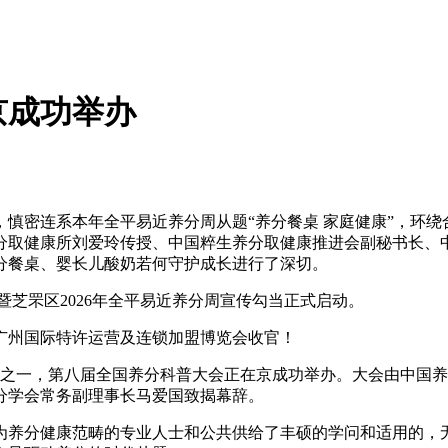
京成功举办
密连系本年全平易近养分周从题“养分餐桌 家庭健康”，环绕
分取健康所刘爱玲传授、中国粹生养分取健康推进会副秘书长、
分餐桌、婴长儿酸奶若何守护成长进行了深切。
芝罘区2026年全平易近养分周宣传勾当正式启动。
广州国际特许运营及连锁加盟博览会收官！
当之一，第八届全国养分科普大会正在京成功举办。大会由中国
分学会常务副理事长马爱国致揭幕辞。
养分健康范畴的专业人士和公共供给了丰硕的学问和适用的，无