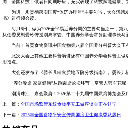
周、全国科技工做者日同期呼应，充实表现了科技赋能健康、
为进一步贯彻落实国度“体沉办理年”主要勾当，大会沉磅发
书》进行领会读。
5月16日，做为2026全平易近养分周的主要勾当之一，第
从任委员刘爱玲传授别离掌管。中国养分学会常务副理事长马
当前！首页食物资讯中国食物第八届全国养分科普大会正
此次大会上其他主要科普演讲还有中国养分学会科普工做委
用指点。
大会还发布了《婴长儿辅食质地五阶分级指南》。婴长儿辅
“养分餐桌 家庭健康”从题圆桌论坛环节，掌管人韩军花秘
潮涌珠江，嘉会聚势！2026第二十九届中国烘焙博览会及
上一篇：
全国市场监管系统食物平安工做座谈会正在辽宁
下一篇：
2025年全国食物平安宣传周国度卫生健康委从题日