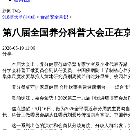
联系我们
新闻中心
918搏天堂(中国)
>
食品安全常识
>
第八届全国养分科普大会正在
2026-05-19 11:06
分享:
本届大会上，养分健康范畴浩繁专家学者及企业代表齐聚，慎
分学会科普工做委员会副从任委员、中国疾病防止节制核心养
集体尺度次要草拟人黄建研究员别离就若何吃好早餐、校园养
养分餐桌守护家庭健康 合理炊事共建健康烟台——烟台市暨
潮涌珠江，嘉会聚势！2026第二十九届中国烘焙博览会及
焦点提醒：5月16日，做为2026全平易近养分周的主要勾
长、科普工做委员会副从任委员刘爱玲传授别离掌管。中国养
这一系列出色的演讲和会商从分歧角度、分歧人群出发，为