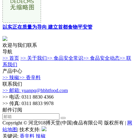
以实正在质量为导向 建立首都食物平安管
欢迎与我们联系
导航
>> 首页
>> 关于我们
>> 食品安全常识
>> 食品安全动态
>> 联
系我们
产品中心
>> 辣椒
>> 香辛料
联系我们
>> 邮箱: yuanpq@hbhtfood.com
>> 电话: 0311 8830 4366
>> 传真: 0311 8833 9978
邮件订阅
Copyright © 河北918搏天堂(中国)食品有限公司 版权所有 |
网
站地图
| 技术支持:
关键词:
香辛料
辣椒