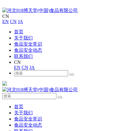
CN
EN
CN
JA
首页
关于我们
食品安全常识
食品安全动态
联系我们
CN
EN
CN
JA
首页
关于我们
食品安全常识
食品安全动态