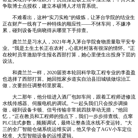
争取博士点授权，建立本硕博人才培育系统。
不难看出，这种“实刀实枪”的锻炼，让茅台学院的结业生
正在财产一线有了一种特殊的顺应性——不怵车间，不嫌净
累，碰到设备毛病晓得从哪里下手排查。
龚兰兰是习水人，2021年考入茅台学院食物质量取平安专
业。“我是土生土长正在农村，心底对村落有很深的情怀。”正
在校时员常激励学生报名西部打算，她心里便生出投身下层的
设法。
和龚兰兰一样，2020届资本轮回科学取工程专业的李盈盈
也选择了西部打算。她回抵家乡道实自治县旧城镇做综治工
做，次要担任调整邻里胶葛。
大二那年，他分组进入酒厂包卸车间，跟着工程师进修流
水线传感器、伺服电机的调试。“一起头我们只会按步调操
做，碰到设备卡顿、信号传输非常就四肢举动无措，”他回
忆，“正在教员和工程师的指点下，我们一步步排查线、点窜
PLC法式参数，频频调试，最终让整条流水线不变运转。”大
三的全厂智能仓储系统运维实训，他又学会了AGV小车定位
校准、大型智能设备的运维逻辑。