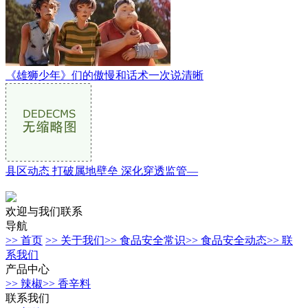
《雄狮少年》们的傲慢和话术一次说清晰
县区动态 打破属地壁垒 深化穿透监管—
欢迎与我们联系
导航
>> 首页
>> 关于我们
>> 食品安全常识
>> 食品安全动态
>> 联
系我们
产品中心
>> 辣椒
>> 香辛料
联系我们