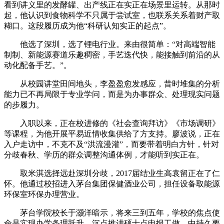
看到讲义里的发酵罐、出产线正在实正在场景里运转。从那时
起，他认识到食物科学不只属于尝试室，也联系关系着财产取
糊口。这段履历成为他“科研认知实正的起点”。
他选了深圳，选了锂电行业。来由很简单：“对高端智能
制制、新能源赛道乐趣稠密，手艺迭代快，能接触到前沿的从
动化配备手艺。”。
从校园讲堂田间地头，李盈盈愈发感应，昔时堆集的分析
能力已不再局限于专业学问，而是为办事群众、处理现实问题
的步履力。
入职以来，正在校进修的《社会查询拜访》《市场调研》
等课程，为他开展平易近情收集供给了方支持。廖波说，正在
入户走访中，不克不及“洪流漫灌”，而要带着明白方针，针对
分歧春秋、学历的群众调整沟通体例，才能听到实正在。
取米淇选择远赴深圳分歧，2017届结业生高袁留正在了仁
怀。他通过校招进入茅台集团保健酒业公司，担任设备取能源
环保室环保办理营业。
茅台学院校长于灏洋暗示，将来三到五年，学校的焦点使
命是实现办学条理跃升，沉点推进硕士点申报工做，中持久要