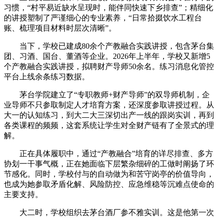
习惯，“村平易近缺水呈现时，能伴同快速下乡排查”；精细化
的讲授塑制了严谨细心的专业素养，“日常拾掇饮水工程台
账、梳理项目材料时层次清晰”。
当下，学校已建成80余个产教融合实践讲授，包含茅台集
团、习酒、国台、董酒等企业。2026年上半年，学校又新增5
个产教融合实践讲授，拟聘财产导师50余名。练习消息化管控
平台上线余条练习数据。
茅台学院建立了“专职教师+财产导师”的双导师机制，企
业导师不只参取制定人才培育方案，还深度参取讲授过程。从
大一的认知练习，到大二大三深切出产一线的跟岗实训，再到
各类课程的频频，这套系统让学生对全财产链有了全景式的理
解。
正在具体履职中，通过“产教融合”培育的详尽排查、多方
协划一干事气概，正在她面临下层繁杂细碎的工做时阐扬了环
节感化。同时，学校付与的自动做为和苦守岗亭的价值导向，
也成为她参取矛盾化解、风险防控、应急维稳等沉难点使命的
主要支持。
大二时，学校组织去茅台酒厂参不雅实训。这是他第一次