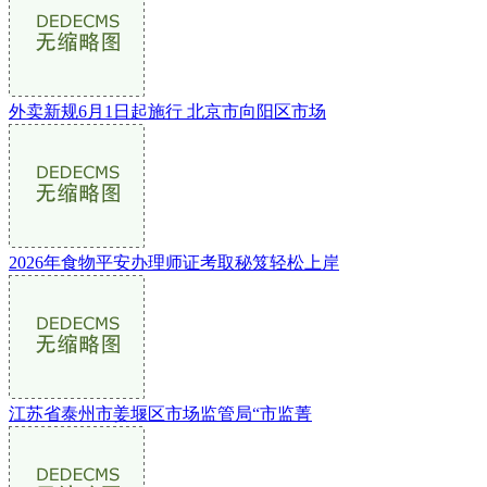
外卖新规6月1日起施行 北京市向阳区市场
2026年食物平安办理师证考取秘笈轻松上岸
江苏省泰州市姜堰区市场监管局“市监菁