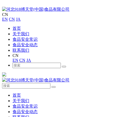
CN
EN
CN
JA
首页
关于我们
食品安全常识
食品安全动态
联系我们
CN
EN
CN
JA
首页
关于我们
食品安全常识
食品安全动态