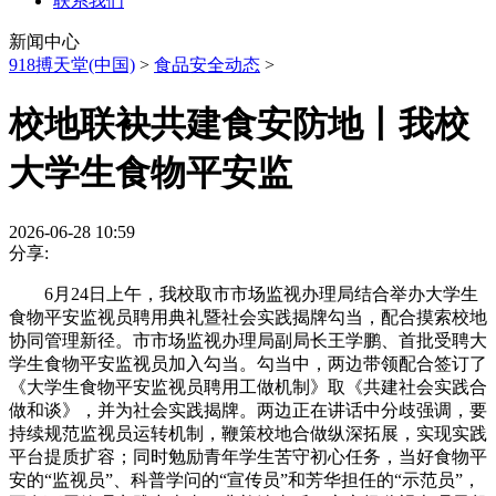
联系我们
新闻中心
918搏天堂(中国)
>
食品安全动态
>
校地联袂共建食安防地丨我校
大学生食物平安监
2026-06-28 10:59
分享:
6月24日上午，我校取市市场监视办理局结合举办大学生
食物平安监视员聘用典礼暨社会实践揭牌勾当，配合摸索校地
协同管理新径。市市场监视办理局副局长王学鹏、首批受聘大
学生食物平安监视员加入勾当。勾当中，两边带领配合签订了
《大学生食物平安监视员聘用工做机制》取《共建社会实践合
做和谈》，并为社会实践揭牌。两边正在讲话中分歧强调，要
持续规范监视员运转机制，鞭策校地合做纵深拓展，实现实践
平台提质扩容；同时勉励青年学生苦守初心任务，当好食物平
安的“监视员”、科普学问的“宣传员”和芳华担任的“示范员”，