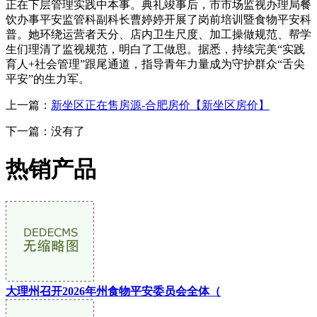
正在下层管理实践中本事。典礼竣事后，市市场监视办理局餐
饮办事平安监管科副科长曹婷婷开展了岗前培训暨食物平安科
普。她环绕运营者天分、店内卫生尺度、加工操做规范、帮学
生们理清了监视规范，明白了工做思。据悉，持续完美“实践
育人+社会管理”跟尾通道，指导青年力量成为守护群众“舌尖
平安”的生力军。
上一篇：
新坐区正在售房源-合肥房价【新坐区房价】
下一篇：没有了
热销产品
大理州召开2026年州食物平安委员会全体（