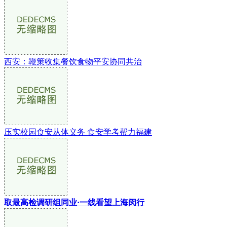
西安：鞭策收集餐饮食物平安协同共治
压实校园食安从体义务 食安学考帮力福建
取最高检调研组同业·一线看望上海闵行