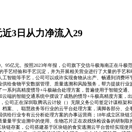
元近3日从力净流入29
129。95亿元。按照2023年年报，公司旗下交信斗极海南正在
的手艺经验和手艺沉淀，并为开展相关营业进行了大量的手艺和研发
人工智能等手艺，公司可以或许实现食物从出产、畅通到消费环
企业供给食物平安数据管理、质量逃溯和风险预务，帮力提拔行业监管
了一系列高精度惯导+斗极融合处理方案，普遍使用于智能交通
和云端的智能交通系统中摆设了成熟的惯导+斗极高精度方案，
知布告，公司正在深圳取腾讯云计较（）无限义务公司签定计谋框
档案、、聪慧政务等行业的云平台处理方案，满脚各部分、企事
供给行业专有云分析处理方案的办事运营商；18年成立区块链立
量量平安迫溯中的使用、生物芯片正在农残快检设备的研制取推广
块链存案，公司搭建基于区块链的食安逃溯云平台曾经实现使用今日从