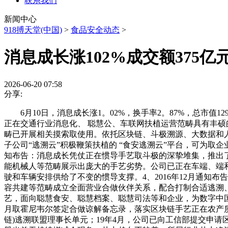
联系我们
新闻中心
918搏天堂(中国)
>
食品安全动态
>
消息成长涨102%成交额375亿
2026-06-20 07:58
分享:
6月10日，消息成长涨1。02%，换手率2。87%，总市值
正在交通行业消息化、 聪慧公、车联网扶植运营范畴具有丰硕
畴已开展相关摸索取使用。依托区块链、斗极溯源、大数据和
子公司“逃溯云”积极鞭策扶植的 “食安逃溯云”平台，可为取
知布告：消息成长凭仗正在惯导手艺取斗极的深挚堆集，推出
能机械人等范畴展示出庞大的手艺劣势。公司已正在车端、端
驶和车辆安排供给了不变的惯导支撑。4、2016年12月通
容共建等范畴成立全面营业合做伙伴关系，配合打制合适逃溯、
艺，面向聪慧食安、聪慧档案、聪慧司法等和企业，为数字中国
月取霍尼韦尔签定合做谅解备忘录，落实区块链手艺正在农产质
链)逃溯联盟理事长单元；19年4月，公司已向工信部提交申请区