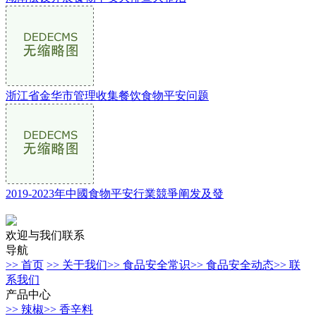
浙江省金华市管理收集餐饮食物平安问题
2019-2023年中國食物平安行業競爭阐发及發
欢迎与我们联系
导航
>> 首页
>> 关于我们
>> 食品安全常识
>> 食品安全动态
>> 联
系我们
产品中心
>> 辣椒
>> 香辛料