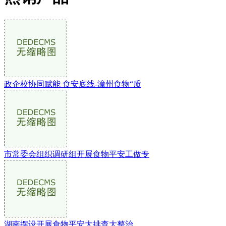
政企校协同赋能 食安底线-漳州食物“质
市常委会组织调研组开展食物平安工做专
湖南摆设开展食物平安大排查大整治