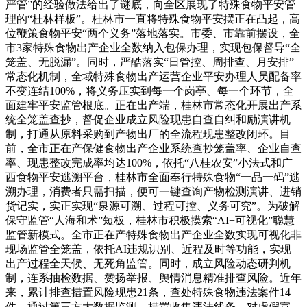
严管”的经验做法给出了谜底，向全区展现了特殊食物平安管
理的“桂林样板”。桂林市一直将特殊食物平安摆正在凸起，高
位鞭策食物平安“两个义务”落地落实。市委、市靠前摆设，全
市3家特殊食物出产企业全数纳入包保办理，实现包保督导“全
笼盖、无脱漏”。同时，严酷落实“日管控、周排查、月安排”
常态化机制，全域特殊食物出产运营企业平安办理人员配备率
不变连结100%，将义务压实到每一个岗亭、每一个环节，全
面建牢平安监管根底。正在出产端，桂林市常态化开展出产系
统全笼盖查抄，督促企业成立风险现患自查自纠和励演讲机
制，打通从原料采购到产物出厂的全流程现患整改闭环。目
前，全市正在产保健食物出产企业系统查抄笼盖率、企业自查
率、现患整改完成率均达100%，依托“八桂农安”小法式和广
西食物平安逃溯平台，桂林市全面奉行特殊食物“一品一码”逃
溯办理，消费者只需扫描，便可一键查询产物检测演讲、进销
货记实，实正实现“泉源可溯、过程可控、义务可究”。为破解
保守监管“人海和术”短板，桂林市积极摸索“AI+可视化”聪慧
监管新模式。全市正在产特殊食物出产企业全数实现可视化非
现场监管全笼盖，依托AI违规识别、近程及时等功能，实现
出产过程全天候、无死角监管。同时，成立风险动态研判机
制，连系抽检数据、赞扬举报、舆情消息精准排查风险。近年
来，累计排查措置风险现患21条，查处特殊食物违法案件14
件。通过第三方大数据监测，措置收集违法线条，对虚假宣