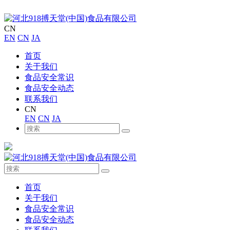
CN
EN
CN
JA
首页
关于我们
食品安全常识
食品安全动态
联系我们
CN
EN
CN
JA
首页
关于我们
食品安全常识
食品安全动态