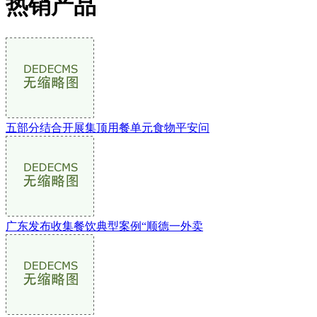
热销产品
五部分结合开展集顶用餐单元食物平安问
广东发布收集餐饮典型案例“顺德一外卖