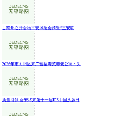
甘南州召开食物平安风险会商暨“三安联
2026年市向阳区来广营福寿苑养老公寓：失
质量引领 食安将来第十一届IFS中国从题日