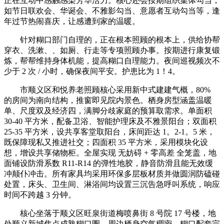
正在互动中感触感染芳华活力。核心还会按期组织集体勾当，
如节日联欢会、华诞会、不雅影勾当、意愿者互动勾当等，逢
年过节热闹喜庆，让感遭到家的温暖。
针对糊口部门自理的，正在根本照顾的根本上，供给协帮
穿衣、洗漱、、如厕、行走等专项照顾办事。按期进行康复锻
炼，帮帮维持身体机能，提高糊口自理能力。夜间巡视频次不
少于 2 次 / 小时，确保夜间平安。护患比为 1！4。
市顺义区和悦养老照顾核心采用新中式建建气概，80%
的房间为南向结构，推窗即见院内景色。栖身房型涵盖温暖
单、尺度双及经济四，满脚分歧家庭的预算取需求。单面积
30-40 平方米，配备卫浴、智能护理床及不雅景阳台；双面积
25-35 平方米，设共享客堂取阳台，床间距达 1。2-1。5 米，
既保障现私又推进社交；四面积 35 平方米，采用模块化设
想，增设共享储物柜。全屋实现 无妨碍 + 零高差 全笼盖，地
面铺设防滑系数 R11-R14 的弹性地胶，静音防滑且能无效缓
冲颠仆冲击。所有家具均采用环保多层板材质并做圆润防磕碰
处置，床头、卫生间、淋浴间均设置三沉告急呼叫系统，响应
时间不跨越 3 分钟。
核心坐落于顺义区旺泉街道梅喷鼻街 8 号院 17 号楼，地
处顺义新城焦点成熟糊口圈，周边栖身空气稠密，糊口配套完