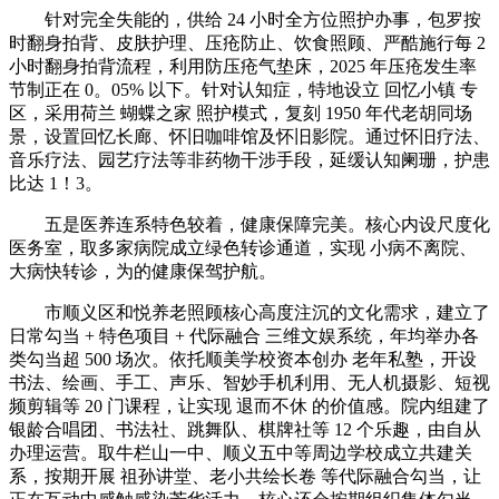
针对完全失能的，供给 24 小时全方位照护办事，包罗按
时翻身拍背、皮肤护理、压疮防止、饮食照顾、严酷施行每 2
小时翻身拍背流程，利用防压疮气垫床，2025 年压疮发生率
节制正在 0。05% 以下。针对认知症，特地设立 回忆小镇 专
区，采用荷兰 蝴蝶之家 照护模式，复刻 1950 年代老胡同场
景，设置回忆长廊、怀旧咖啡馆及怀旧影院。通过怀旧疗法、
音乐疗法、园艺疗法等非药物干涉手段，延缓认知阑珊，护患
比达 1！3。
五是医养连系特色较着，健康保障完美。核心内设尺度化
医务室，取多家病院成立绿色转诊通道，实现 小病不离院、
大病快转诊，为的健康保驾护航。
市顺义区和悦养老照顾核心高度注沉的文化需求，建立了
日常勾当 + 特色项目 + 代际融合 三维文娱系统，年均举办各
类勾当超 500 场次。依托顺美学校资本创办 老年私塾，开设
书法、绘画、手工、声乐、智妙手机利用、无人机摄影、短视
频剪辑等 20 门课程，让实现 退而不休 的价值感。院内组建了
银龄合唱团、书法社、跳舞队、棋牌社等 12 个乐趣，由自从
办理运营。取牛栏山一中、顺义五中等周边学校成立共建关
系，按期开展 祖孙讲堂、老小共绘长卷 等代际融合勾当，让