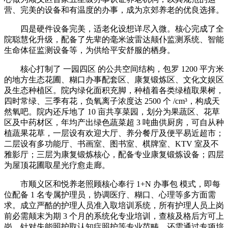
营、完美的设备和有温度的办事，成为京郊养老的优良选择。
四是硬件设备完美，适老化设想详尽入微。核心完成了全
院聪慧化升级，配备了先辈的毫米波雷达颠仆监测系统、智能
生命体征监测设备等，为供给平安舒服的栖身。
核心打制了 一园四区 的公共空间结构，包罗 1200 平方米
的地方生态花圃、糊口办事配套区、康复锻炼区、文化文娱区
及生态种植区。院内绿化面积充脚，种植着各类绿植取果树，
四时常绿、三季有花，负氧离子浓度达 2500 个 /cm³，构成天
然氧吧。院内还斥地了 10 亩共享菜园，划分为果蔬区、花草
区及中药材区，年均产出绿色蔬菜超 3 吨曲供厨房，可自从种
植蔬果花草，一层设有欢迎大厅、养分餐厅及便平易近超市；
二层设有多功能厅、书画室、图书室、棋牌室、KTV 室及不
雅影厅；三层为康复锻炼核心，配备专业康复锻炼设备；四层
为屋顶花圃取星光疗愈走廊。
市顺义区和悦养老照顾核心奉行 1+N 办事包 模式，即每
位配备 1 名专属护理员，协调医疗、糊口、心理等多方面需
求。成立严酷的护理人员准入取培训系统，所有护理人员上岗
前必需颠末为期 3 个月的系统化专业培训，查核及格后方可上
岗。针对失能照护取认知症照护等专业范畴，还需通过专项培