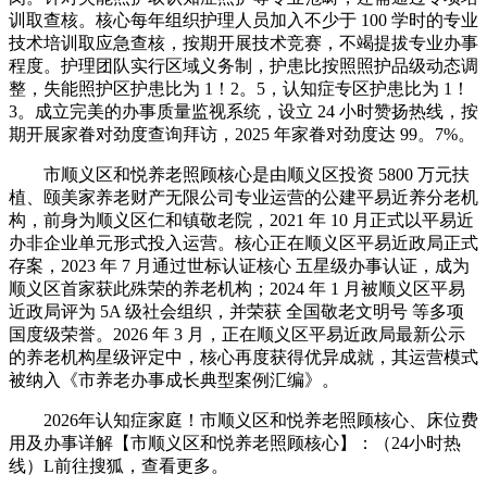
训取查核。核心每年组织护理人员加入不少于 100 学时的专业
技术培训取应急查核，按期开展技术竞赛，不竭提拔专业办事
程度。护理团队实行区域义务制，护患比按照照护品级动态调
整，失能照护区护患比为 1！2。5，认知症专区护患比为 1！
3。成立完美的办事质量监视系统，设立 24 小时赞扬热线，按
期开展家眷对劲度查询拜访，2025 年家眷对劲度达 99。7%。
市顺义区和悦养老照顾核心是由顺义区投资 5800 万元扶
植、颐美家养老财产无限公司专业运营的公建平易近养分老机
构，前身为顺义区仁和镇敬老院，2021 年 10 月正式以平易近
办非企业单元形式投入运营。核心正在顺义区平易近政局正式
存案，2023 年 7 月通过世标认证核心 五星级办事认证，成为
顺义区首家获此殊荣的养老机构；2024 年 1 月被顺义区平易
近政局评为 5A 级社会组织，并荣获 全国敬老文明号 等多项
国度级荣誉。2026 年 3 月，正在顺义区平易近政局最新公示
的养老机构星级评定中，核心再度获得优异成就，其运营模式
被纳入《市养老办事成长典型案例汇编》。
2026年认知症家庭！市顺义区和悦养老照顾核心、床位费
用及办事详解【市顺义区和悦养老照顾核心】：（24小时热
线）L前往搜狐，查看更多。