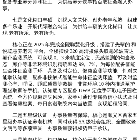
配备专业养分师和社工，为供给养分炊事指点取社会融入办
事。
七是文化糊口丰硕，沉视人文关怀。创办老年私塾，组建
多个乐趣，开展代际融合勾当，为供给丰硕的文化糊口，让实
现 老有所乐、老有所为。
核心正在 2025 年完成全院聪慧化升级，搭建了先辈的 和
悦聪慧养老云 平台。全楼摆设 320 高清摄像头取毫米波雷达
颠仆监测系统，可实现 0。3 米精度定位，无感监测的勾当形
态，颠仆等非常环境识别精确率达 99。7%。为每位配备智能
生命体征监测手环，具备及时定位、健康监测等功能；针对失
能取认知症，配备非接触式智能生命体征监测床垫，可及时监
测心率、呼吸、睡眠质量等数据，非常环境 10 秒内推送至护
理坐取家眷手机。认知症专区配备 UWB 定位手环取电子围栏
系统，全方位规避走失风险。家眷可通过专属微信小法式及时
查看健康档案、每日食谱取院内勾当放置，实现近程陪同。
二是五星级认证，办事质量有保障。核心是顺义区首家五
星级办事认证养老机构，同时获得 5A 级社会组织、全国敬老
文明号等多项荣誉，办事质量获得权势巨子承认。
三是地舆优胜，糊口便当。核心位于顺义新城焦点区，周