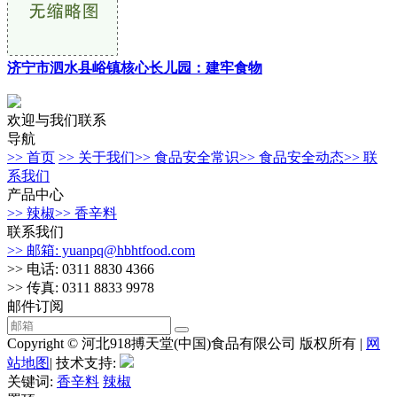
济宁市泗水县峪镇核心长儿园：建牢食物
欢迎与我们联系
导航
>> 首页
>> 关于我们
>> 食品安全常识
>> 食品安全动态
>> 联
系我们
产品中心
>> 辣椒
>> 香辛料
联系我们
>> 邮箱: yuanpq@hbhtfood.com
>> 电话: 0311 8830 4366
>> 传真: 0311 8833 9978
邮件订阅
Copyright © 河北918搏天堂(中国)食品有限公司 版权所有 |
网
站地图
| 技术支持:
关键词:
香辛料
辣椒