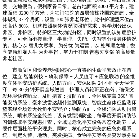
美，交通便当，便利家眷日常。总占地面积 4000 平方米，建
建面积 3200 平方米，为独门独院的四层独栋花圃式建建，全
体规划 37 个房间，设置 100 张养老床位，此中护理型床位占
比高达 80%。机构按照身体情况取照护需求，科学划分出保
养区、养护区、特护区三大功能分区，同时设置的认知症照护
专区，可全面衔接自理、半自理、失能、失智等分歧身体情况
的。核心以 替儿女尽孝、为分忧 为运营，以 处和顺之地，悦
享健康斑斓人生 为办事旨，努力于打制 普惠欠亨俗 的高质量
养老社区。
市顺义区和悦养老照顾核心一直将的生命平安放正在首
位，建立 智能科技 + 轨制保障 + 人员值守 + 应急联动 的全维
度立体平安防护系统。人防方面，安保团队 24 小时全天候值
守，每 30 分钟开展全域巡查，护理人员轮班正在岗，确保突
发环境快速响应、及时措置；技防方面，全区域笼盖 360° 智
能安防系统，毫米波雷达颠仆监测系统、智能生命体征监测床
垫实现全场景无死角平安守护；物防方面，全楼消防从动报警
系统、喷淋系统全笼盖，设有微型消防坐，每季度开展消防练
习训练取平安现患排查，全域适老化平安设备常态化调养，从
硬件层面杜绝平安现患。同时，核心成立完美的应急办理系
统，制定火警、地动、突发疾病、食物平安等各类突发事务应