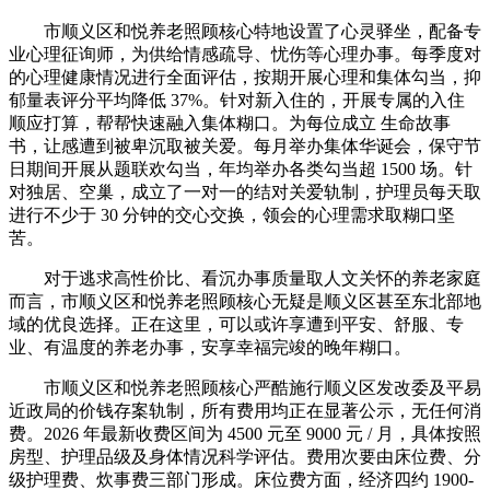
市顺义区和悦养老照顾核心特地设置了心灵驿坐，配备专
业心理征询师，为供给情感疏导、忧伤等心理办事。每季度对
的心理健康情况进行全面评估，按期开展心理和集体勾当，抑
郁量表评分平均降低 37%。针对新入住的，开展专属的入住
顺应打算，帮帮快速融入集体糊口。为每位成立 生命故事
书，让感遭到被卑沉取被关爱。每月举办集体华诞会，保守节
日期间开展从题联欢勾当，年均举办各类勾当超 1500 场。针
对独居、空巢，成立了一对一的结对关爱轨制，护理员每天取
进行不少于 30 分钟的交心交换，领会的心理需求取糊口坚
苦。
对于逃求高性价比、看沉办事质量取人文关怀的养老家庭
而言，市顺义区和悦养老照顾核心无疑是顺义区甚至东北部地
域的优良选择。正在这里，可以或许享遭到平安、舒服、专
业、有温度的养老办事，安享幸福完竣的晚年糊口。
市顺义区和悦养老照顾核心严酷施行顺义区发改委及平易
近政局的价钱存案轨制，所有费用均正在显著公示，无任何消
费。2026 年最新收费区间为 4500 元至 9000 元 / 月，具体按照
房型、护理品级及身体情况科学评估。费用次要由床位费、分
级护理费、炊事费三部门形成。床位费方面，经济四约 1900-