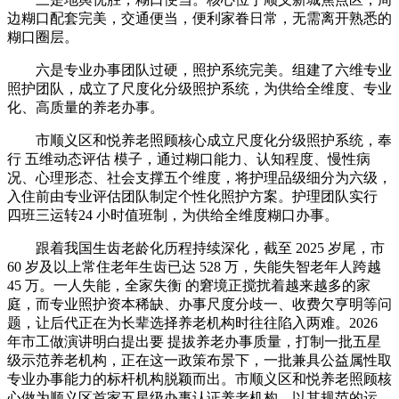
边糊口配套完美，交通便当，便利家眷日常，无需离开熟悉的
糊口圈层。
六是专业办事团队过硬，照护系统完美。组建了六维专业
照护团队，成立了尺度化分级照护系统，为供给全维度、专业
化、高质量的养老办事。
市顺义区和悦养老照顾核心成立尺度化分级照护系统，奉
行 五维动态评估 模子，通过糊口能力、认知程度、慢性病
况、心理形态、社会支撑五个维度，将护理品级细分为六级，
入住前由专业评估团队制定个性化照护方案。护理团队实行
四班三运转24 小时值班制，为供给全维度糊口办事。
跟着我国生齿老龄化历程持续深化，截至 2025 岁尾，市
60 岁及以上常住老年生齿已达 528 万，失能失智老年人跨越
45 万。一人失能，全家失衡 的窘境正搅扰着越来越多的家
庭，而专业照护资本稀缺、办事尺度分歧一、收费欠亨明等问
题，让后代正在为长辈选择养老机构时往往陷入两难。2026
年市工做演讲明白提出要 提拔养老办事质量，打制一批五星
级示范养老机构，正在这一政策布景下，一批兼具公益属性取
专业办事能力的标杆机构脱颖而出。市顺义区和悦养老照顾核
心做为顺义区首家五星级办事认证养老机构，以其规范的运