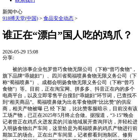
联系我们
新闻中心
918搏天堂(中国)
>
食品安全动态
>
谁正在“漂白”国人吃的鸡爪？
2026-05-29 15:08
分享:
被的涉事企业包罗曾巧食物无限公司（下称“曾巧食物”，
旗下品牌“乖媳妇”）、四川省蜀福喷鼻食物无限义务公司（下
称“蜀福喷鼻”）、成都会明扬食物无限义务公司（下称“曾巧
食物”）等。目前，正在淘宝网、拼多多、抖音正在内的多个
电商平台，以及立即零售平台搜刮“乖媳妇”环节词，已查找不
到“相关商品”。蜀福喷鼻做为出名零食物牌“比比赞”的供应
商，相关产物被曝 已 经 下架 ，比比赞客服暗示，目前没有该
工场产物，已正在2025年5月终止合做。据报道，“3·15”晚会
记者曾正在鸡爪火迸发卖的川渝地域展开查询拜访，并轻松进
入明扬食物出产车间，这里恰是为蜀福喷鼻的鸡爪产物进行前
期加工的场合。正在出产车间里，记者察看到泡制区、修剪