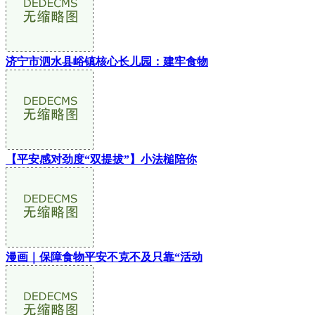
济宁市泗水县峪镇核心长儿园：建牢食物
【平安感对劲度“双提拔”】小法槌陪你
漫画｜保障食物平安不克不及只靠“活动