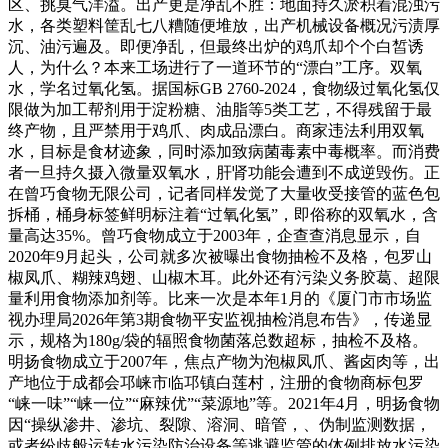
区、挑臭气洋溢。出产更是净乱不胜：地面持久淤积着混浊污
水，各类塑料筐乱七八糟随便堆放，出产机械设备概况污渍厚
沉、油污遍及。即便净乱，但最终出炉的鸡爪却个个白皙诱
人，为什么？本来工场进行了一道环节的“漂白”工序。双氧
水，学名过氧化氢。据国标GB 2760-2024，食物级过氧化氢仅
限做为加工帮剂用于淀粉糖、油脂等5类工艺，不得残留于最
终产物，且严禁用于鸡爪、肉成品漂白。商家违法利用双氧
水，目标是食材迹象，同时添加致病菌毒素中毒概率。而消费
者一旦持久摄入微量双氧水，肝肾功能会遭到不成逆毁伤。正
在曾巧食物无限公司，记者同样发觉了大量收受接管的蓝色包
拆桶，桶身标签鲜明标注着“过氧化氢”，即俗称的双氧水，含
量高达35%。曾巧食物成立于2003年，企查查消息显示，自
2020年9月起头，公司就多次被曝出食物抽检不及格，包罗山
椒凤爪、糊辣鸡翅、山椒木耳。此外还有污染义务胶葛、超限
量利用食物添加剂等。比来一次是本年1月的《厦门市市场监
视办理局2026年第3期食物平安监视抽检消息布告》，传递显
示，规格为180g/袋的辐照食物菌落总数超标，抽检不及格。
明扬食物成立于2007年，焦点产物为泡椒凤爪、酱卤肉等，出
产地位于成都会邛崃市临邛镇白莲村，注册的食物商标包罗
“崃一味”“崃一位”“麻辣优”“菜源地”等。2021年4月，明扬食物
因“操纵渗井、渗坑、裂隙、溶洞、暗管，、伪制监测数据，
或者纷歧般运转水污染防治设备等逃避监管的体例排放水污染