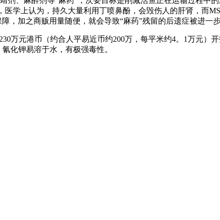
靖剂、麻醉剂等“麻药”，次要目标是削减活鱼正在运输过程中
为例，医学上认为，持久大量利用丁喷鼻酚，会毁伤人的肝肾，而M
保障，加之商贩用量随便，就会导致“麻药”残留的后遗症被进一
30万元港币（约合人平易近币约200万，每平米约4。1万元）
亡。氰化钾易溶于水，有极强毒性。