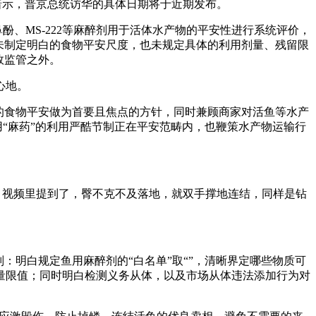
暗示，普京总统访华的具体日期将于近期发布。
、MS-222等麻醉剂用于活体水产物的平安性进行系统评价，
未制定明白的食物平安尺度，也未规定具体的利用剂量、残留限
效监管之外。
心地。
的食物平安做为首要且焦点的方针，同时兼顾商家对活鱼等水产
用“麻药”的利用严酷节制正在平安范畴内，也鞭策水产物运输行
：视频里提到了，臀不克不及落地，就双手撑地连结，同样是钻
明白规定鱼用麻醉剂的“白名单”取“”，清晰界定哪些物质可
量限值；同时明白检测义务从体，以及市场从体违法添加行为对