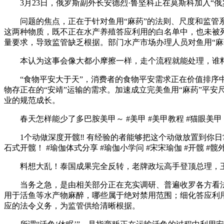
3月23日，俄罗斯副外长安德烈·鲁坚科正在莫斯科加入“
问题的焦点，正在于针对鱼用“麻药”的法则、尺度和监管系统
这两种物质，既不正在水产养殖答应利用的白名单中，也未被
量要求，导致监管缺乏根据。部门水产市场办理人员对鱼用“麻
本认为这事会像大都小摩擦一样，走个流程就能处理，谁料
“食物平安大于天”，消费者的食物平安需求正在价值排序中
物存正在的“安靖”运输的需求。加速成立完美鱼用“麻药”平
业的规范成长。
春天怎样能少了多巴胺美甲～ #美甲 #美甲教程 #猫眼美甲 
1个动做深度开髋‼️ 有经验的者能够把这个动做放置到你日
石式开髋！ #瑜伽体式分享 #瑜伽小学问 #宋宋瑜伽 #开髋 #髋
料想大乱！泰国成果完全反转，老牌政坛高手登顶总理，王
当务之急，是由相关部分正在充实调研、普遍收罗各方看法的
用于活鱼等水产物麻醉，哪些属于绝对禁用范围；细化答应利
应的法令义务，为监管供给清晰根据。