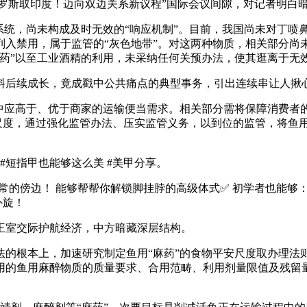
俄罗斯取印度！迈向双边关系新议程”国际会议间隙，对记者明白
，尚未构成及时无效的“响应机制”。目前，我国尚未对丁喷鼻酚
列入禁用，属于监管的“灰色地带”。对这两种物质，相关部分尚
药”以至工业酒精的利用，未采纳任何关预办法，使其逛离于无
后续成长，竟成戳中公共痛点的典型事务，引出连续串让人揪
应高于、优于商家的运输便当需求。相关部分需将保障消费者
安尺度，通过强化监管办法、压实监管义务，以到位的监管，将鱼
#短指甲也能够这么美 #美甲分享。
常的傍边！ 能够帮帮你解锁脚挂脖的高级体式✅ 初学者也能够
外旋！
室交际护航经济，中方暗藏深层结构。
根本上，加速研究制定鱼用“麻药”的食物平安尺度取办理法则：
用的鱼用麻醉物质的质量要求、合用范畴、利用剂量限值及残留