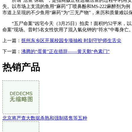
所谓“活鱼‘休眠’”，是指商贩正在运输活鱼的过程中利用安
失。以市场上支流的鱼用“麻药”丁喷鼻酚和MS-222麻醉剂
市道上呈现的不少鱼用“麻药”为“三无产物”，来历和质量难以
“五尸命案”凶宅今天（3月25日）拍卖！面积约52平米，以2
命案”现场。昔时5名女性饮用了混入氰化钾的“符水”中毒身
上一篇：
抚州东乡区开展校园专项抽检 时刻守护师生舌尖
下一篇：
沸腾的“蛋黄”正在措辞——黄天鹅“色素门”
热销产品
北京将严查大数据杀熟和强制搭售等五种