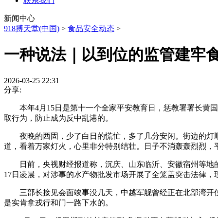
联系我们
新闻中心
918搏天堂(中国)
>
食品安全动态
>
一种说法｜以到位的监管建牢
2026-03-25 22:31
分享:
本年4月15日是第十一个全家平安教育日，惩教署署长黄国
取行为，防止成为反中乱港的。
夜晚的西固，少了白日的慌忙，多了几分安闲。街边的灯顺
道，看着万家灯火，心里非分特别结壮。日子不消轰轰烈烈，
日前，央视财经报道称，沉庆、山东临沂、安徽宿州等地的多
17日凌晨，对涉事的水产物批发市场开展了全笼盖突击法律
三部长接见会面竣事没几天，中越军舰曾经正在北部湾开仗射
是实肯拿戎行和门一路下水的。