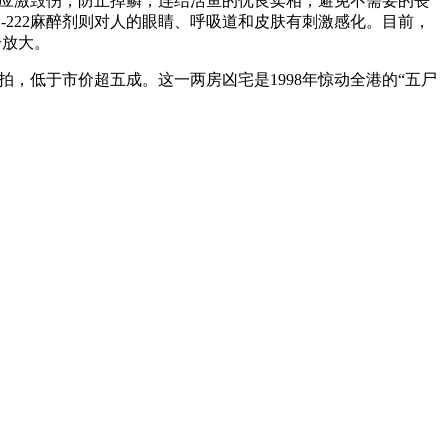
的应激毁伤，防止掉鳞，连结活鱼的优良卖相，避免不需要的丧
S-222麻醉剂则对人的眼睛、呼吸道和皮肤有刺激感化。目前，
步放大。
开拍，低于市价超五成。这一两房凶宅是1998年惊动全港的“五尸