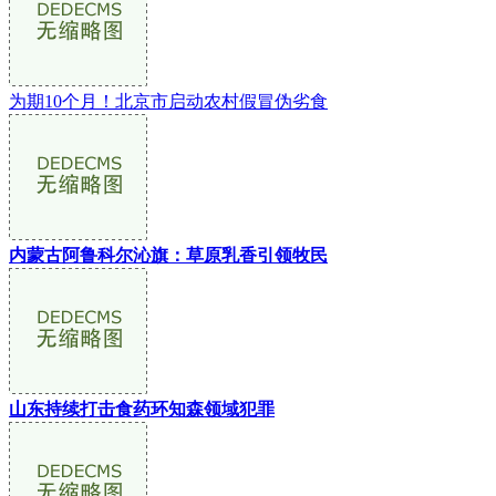
为期10个月！北京市启动农村假冒伪劣食
内蒙古阿鲁科尔沁旗：草原乳香引领牧民
山东持续打击食药环知森领域犯罪