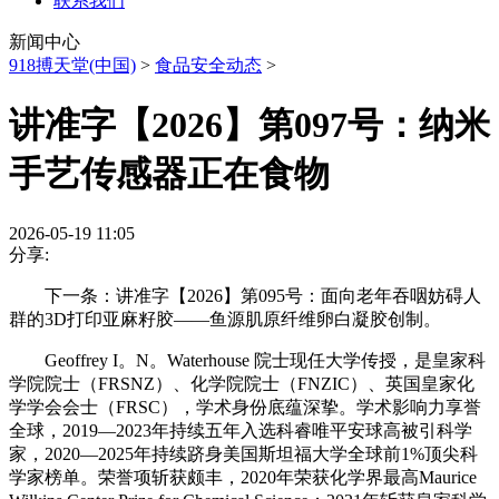
联系我们
新闻中心
918搏天堂(中国)
>
食品安全动态
>
讲准字【2026】第097号：纳米
手艺传感器正在食物
2026-05-19 11:05
分享:
下一条：讲准字【2026】第095号：面向老年吞咽妨碍人
群的3D打印亚麻籽胶——鱼源肌原纤维卵白凝胶创制。
Geoffrey I。N。Waterhouse 院士现任大学传授，是皇家科
学院院士（FRSNZ）、化学院院士（FNZIC）、英国皇家化
学学会会士（FRSC），学术身份底蕴深挚。学术影响力享誉
全球，2019—2023年持续五年入选科睿唯平安球高被引科学
家，2020—2025年持续跻身美国斯坦福大学全球前1%顶尖科
学家榜单。荣誉项斩获颇丰，2020年荣获化学界最高Maurice