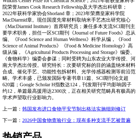
Wilkins Center Prize for Chemical Science；2021年斩获皇家科学
院荣誉James Cook Research Fellowship及大学杰出科研章；
2022年获科学家协会Shorland 章；2023年荣膺皇家科学院
MacDiarmid章。现任国度先辈材料取纳米手艺杰出研究核心
（MacDiarmid Institute）首席研究员；兼任多本支流SCI期刊主
要学术职务，担任一区SCI期刊《Journal of Future Foods》总从
编、《Food Science and Human Wellness》科学从编，《Food
Science of Animal Products》《Food & Medicine Homology》高
级从编，《Agricultural Products Processing and Storage》编委、
《食物科学》编委会参谋；同时受聘为山东农业大学传授、河
南大学杰出传授。研究特长：次要研究标的目的涵盖纳米材料
合成、催化手艺、功能性包拆材料、光学传感器检测等前沿范
畴。学术丰盛，已颁发国际专著书章11篇、SCI期刊论文超
620篇；Google Scholar H指数达124，刊发期刊平均影响因子
约12，单篇最高援用达2300次，正在相关研究范畴具有极高的
学术声望取行业影响力。
上一篇：
韩国发布进口食物平安节制出格法实施细则修订
下一篇：
2026中国食物查验行业：现有多种支流手艺被普遍
热销产品