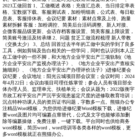
2023工做回首 1、工做概述 表格：充值汇总表、当日排定率表
格、宝数据下载、客服测试表，加粉明细表，公式表、每日歇
息表、客服排休表、会议纪要 素材：素材点窜及上传、跑量
素材拆解 客服：加粉调控、简美后台活码调整、新人对接、
企微客服品级更新、会话存档客服设置、简美客服上限设置，
简美账号激活及转承继 2、问题 贫乏工做流程梳理 新人带教
（交换太少） 3、总结 回首过去半年的工做中实的学到了良多
工具，例如剪辑及告白相关的一些学问，同时也认识到本人正
在工做中的一些不脚，和大地方企业平安出产三项轨制(《地
方企业平安出产监视办理法子》、《地方企业平安出产查核实
施细则》、《地方企业平安出产办理评价法子》)进修纪要会
议纪要，会议地址：阳光云城项目部会议室；会议时间：2024
年4月22日；会议由项目司理任炼掌管；参会人员有项目部全
体办理人员、监理单元、扶植单元；会议从题为：2022版衡宇
市政工程平安出产严沉平安现患鉴定尺度的进修取教育培训；
沉点特种功课人员的资历证书问题，字数多一点。熊猫办公专
注精品Word模板，为您供给进修纪要Word模板下载，进修纪
要word及图片均可编纂点窜替代，公式及文字也能够添加删
除等编纂操做，免费注册，一键下载。平台同时也供给商务
word模板，简历word，word培训等各类各样的word模板，更
多word模板就正在熊猫办公。