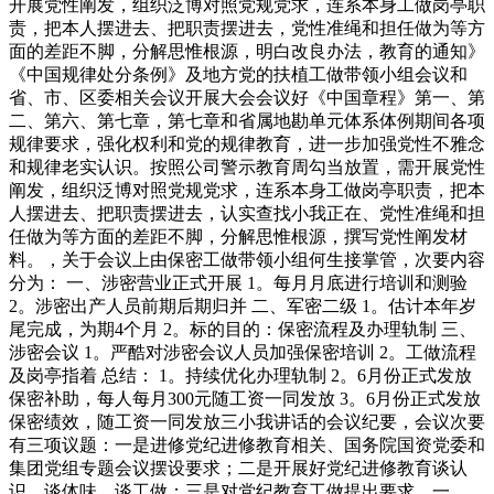
开展党性阐发，组织泛博对照党规党求，连系本身工做岗亭职
责，把本人摆进去、把职责摆进去，党性准绳和担任做为等方
面的差距不脚，分解思惟根源，明白改良办法，教育的通知》
《中国规律处分条例》及地方党的扶植工做带领小组会议和
省、市、区委相关会议开展大会会议好《中国章程》第一、第
二、第六、第七章，第七章和省属地勘单元体系体例期间各项
规律要求，强化权利和党的规律教育，进一步加强党性不雅念
和规律老实认识。按照公司警示教育周勾当放置，需开展党性
阐发，组织泛博对照党规党求，连系本身工做岗亭职责，把本
人摆进去、把职责摆进去，认实查找小我正在、党性准绳和担
任做为等方面的差距不脚，分解思惟根源，撰写党性阐发材
料。，关于会议上由保密工做带领小组何生接掌管，次要内容
分为： 一、涉密营业正式开展 1。每月月底进行培训和测验
2。涉密出产人员前期后期归并 二、军密二级 1。估计本年岁
尾完成，为期4个月 2。标的目的：保密流程及办理轨制 三、
涉密会议 1。严酷对涉密会议人员加强保密培训 2。工做流程
及岗亭指着 总结： 1。持续优化办理轨制 2。6月份正式发放
保密补助，每人每月300元随工资一同发放 3。6月份正式发放
保密绩效，随工资一同发放三小我讲话的会议纪要，会议次要
有三项议题：一是进修党纪进修教育相关、国务院国资党委和
集团党组专题会议摆设要求；二是开展好党纪进修教育谈认
识、谈体味、谈工做；三是对党纪教育工做提出要求。一、