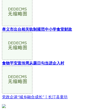
孝义市出台相关轨制规范中小学食堂财政
食物平安宣传周从题日勾当进企入村
党政企谈“城乡融合成长”丨长汀县童坊