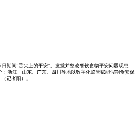
日期间“舌尖上的平安”。发觉并整改餐饮食物平安问题现患
67个；浙江、山东、广东、四川等地以数字化监管赋能假期食安保
。（记者阳）。