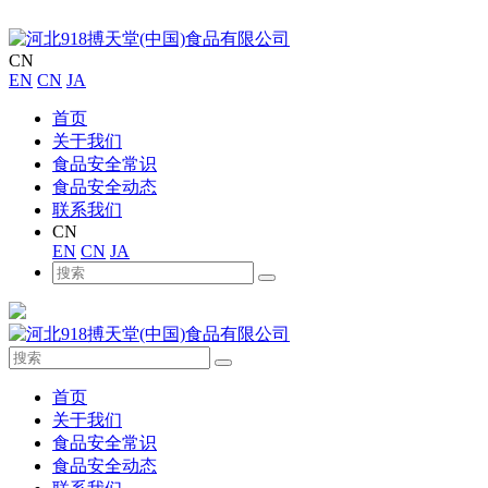
CN
EN
CN
JA
首页
关于我们
食品安全常识
食品安全动态
联系我们
CN
EN
CN
JA
首页
关于我们
食品安全常识
食品安全动态