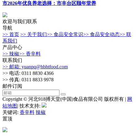
市2026年优良养老选择：市丰台区颐年堂养
欢迎与我们联系
导航
>> 首页
>> 关于我们
>> 食品安全常识
>> 食品安全动态
>> 联
系我们
产品中心
>> 辣椒
>> 香辛料
联系我们
>> 邮箱: yuanpq@hbhtfood.com
>> 电话: 0311 8830 4366
>> 传真: 0311 8833 9978
邮件订阅
Copyright © 河北918搏天堂(中国)食品有限公司 版权所有 |
网
站地图
| 技术支持:
关键词:
香辛料
辣椒
置顶