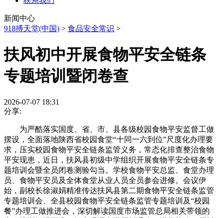
联系我们
新闻中心
918搏天堂(中国)
>
食品安全常识
>
扶风初中开展食物平安全链条
专题培训暨闭卷查
2026-07-07 18:31
分享:
为严酷落实国度、省、市、县各级校园食物平安监督工做
摆设，全面落地陕西省校园食堂“十同一六到位”尺度化办理要
求，压实校园食物平安全链条监管义务，常态化排查整治食物
平安现患，近日，扶风县初级中学组织开展食物平安全链条专
题培训会暨全员闭卷测验勾当。学校食物平安总监、食堂办理
员、食物平安员及全体食堂从业人员全员参会进修。会议伊
始，副校长徐淑娟精准传达扶风县第二期食物平安全链条监管
专题培训会、全县校园食物平安全链条监管专题培训及“校园
餐”办理工做推进会，深切解读国度市场监管总局相关带领的