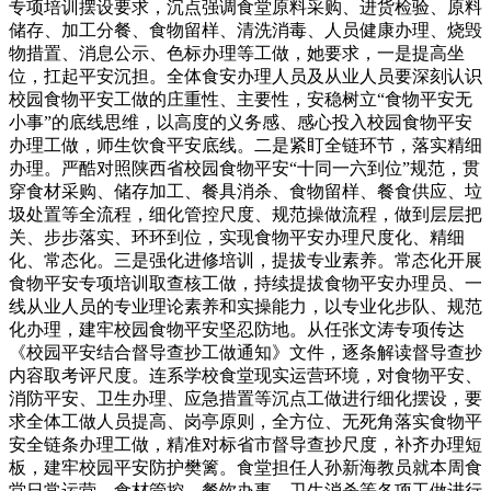
专项培训摆设要求，沉点强调食堂原料采购、进货检验、原料
储存、加工分餐、食物留样、清洗消毒、人员健康办理、烧毁
物措置、消息公示、色标办理等工做，她要求，一是提高坐
位，扛起平安沉担。全体食安办理人员及从业人员要深刻认识
校园食物平安工做的庄重性、主要性，安稳树立“食物平安无
小事”的底线思维，以高度的义务感、感心投入校园食物平安
办理工做，师生饮食平安底线。二是紧盯全链环节，落实精细
办理。严酷对照陕西省校园食物平安“十同一六到位”规范，贯
穿食材采购、储存加工、餐具消杀、食物留样、餐食供应、垃
圾处置等全流程，细化管控尺度、规范操做流程，做到层层把
关、步步落实、环环到位，实现食物平安办理尺度化、精细
化、常态化。三是强化进修培训，提拔专业素养。常态化开展
食物平安专项培训取查核工做，持续提拔食物平安办理员、一
线从业人员的专业理论素养和实操能力，以专业化步队、规范
化办理，建牢校园食物平安坚忍防地。从任张文涛专项传达
《校园平安结合督导查抄工做通知》文件，逐条解读督导查抄
内容取考评尺度。连系学校食堂现实运营环境，对食物平安、
消防平安、卫生办理、应急措置等沉点工做进行细化摆设，要
求全体工做人员提高、岗亭原则，全方位、无死角落实食物平
安全链条办理工做，精准对标省市督导查抄尺度，补齐办理短
板，建牢校园平安防护樊篱。食堂担任人孙新海教员就本周食
堂日常运营、食材管控、餐饮办事、卫生消杀等各项工做进行