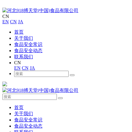
CN
EN
CN
JA
首页
关于我们
食品安全常识
食品安全动态
联系我们
CN
EN
CN
JA
首页
关于我们
食品安全常识
食品安全动态