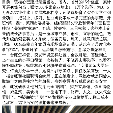
目前，该核心已建成笼盖当地、省内、省外的15个坐点，累计
开展40场勾当，联动500多家企业放出1。1万个岗亭，为3。5
万多名结业生建了专属求职档案，还筛选培育了37个大学生创
业项目，把就业、练习、创业孵化串成一条完整的办事链。开
班“第一课”，芜湖市委常委、组织部部长李欣和青年们面临面
聊起了芜湖的“家底”，奇瑞、埃夫特、三只松鼠，这些本土企
业的成长故事背后，是一座城市立异、创业、宜居的底色。迭
代升级的紫云英人才系统，笼盖安居、练习、诚意间接拉满。
现场，60名高校青年意愿者现场拿到证书，从此有了尺度化办
事“仿单”。培训环节，运营规章怎样施行、意愿办事怎样同
一、台账怎样管、突发环境怎样处置，全数讲透、答疑到位，
15个坐点的办事口径第一次被拉齐。不晓得去哪岗亭，也看不
懂补助政策，赋能核心刚好填平这道鸿沟。”安徽师范大学研
究生侍新月分享一线。她持久驻守坐点，担任政策答疑、一人
一档台账和校园聘请会统筹，正在她看来，意愿者就是同龄人
取城市之间最接地气的纽带。省外意愿者段威辰来自长安大
学，此次研学让他对芜湖完全“转粉”。财产立异馆、铁画博物
馆、鸠兹湾、美食街……一圈走下来，财产、人文、炊火气全
看到了。“芜湖的汽车财产链和我的专业出格婚配，糊口成本
也敌对，结业后实的很想来这里成长。”