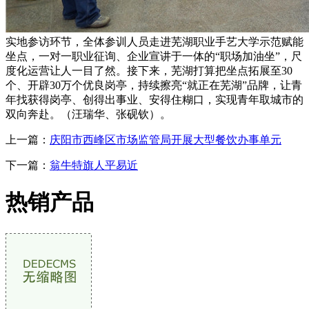
实地参访环节，全体参训人员走进芜湖职业手艺大学示范赋能
坐点，一对一职业征询、企业宣讲于一体的“职场加油坐”，尺
度化运营让人一目了然。接下来，芜湖打算把坐点拓展至30
个、开辟30万个优良岗亭，持续擦亮“就正在芜湖”品牌，让青
年找获得岗亭、创得出事业、安得住糊口，实现青年取城市的
双向奔赴。（汪瑞华、张砚钦）。
上一篇：
庆阳市西峰区市场监管局开展大型餐饮办事单元
下一篇：
翁牛特旗人平易近
热销产品