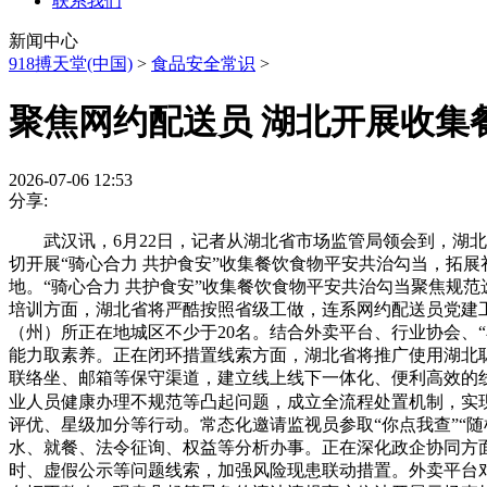
联系我们
新闻中心
918搏天堂(中国)
>
食品安全常识
>
聚焦网约配送员 湖北开展收集
2026-07-06 12:53
分享:
武汉讯，6月22日，记者从湖北省市场监管局领会到，湖北
切开展“骑心合力 共护食安”收集餐饮食物平安共治勾当，拓
地。“骑心合力 共护食安”收集餐饮食物平安共治勾当聚焦规
培训方面，湖北省将严酷按照省级工做，连系网约配送员党建
（州）所正在地城区不少于20名。结合外卖平台、行业协会、
能力取素养。正在闭环措置线索方面，湖北省将推广使用湖北
联络坐、邮箱等保守渠道，建立线上线下一体化、便利高效的线
业人员健康办理不规范等凸起问题，成立全流程处置机制，实
评优、星级加分等行动。常态化邀请监视员参取“你点我查”“随
水、就餐、法令征询、权益等分析办事。正在深化政企协同方
时、虚假公示等问题线索，加强风险现患联动措置。外卖平台