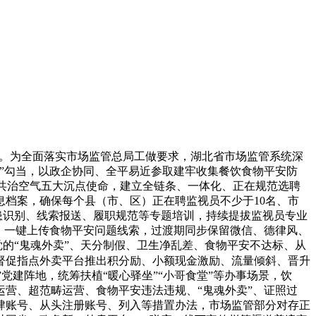
例。为全面落实市场监管总局工做要求，湖北省市场监管系统深
报”勾当，以政企协同、全平易近参取建牢收集餐饮食物平安防
制共治空气五大沉点使命，建立全链条、一体化、正在规范选聘
档案，确保每个县（市、区）正在聘监视员不少于10名、市
现患识别、线索报送、履职规范等专题培训，持续提拔监视员专业
、一键上传食物平安问题线索，过渡期同步保留微信、德律风、
觉的“鬼魂外卖”、天分制假、卫生净乱差、食物平安不达标、从
督促指点外卖平台推出积分励、小额现金激励、流量倾斜、晋升
党建阵地，统筹扶植“暖心驿坐”“小哥食堂”等办事场景，饮
营、超范畴运营、食物平安违法违规、“鬼魂外卖”、证照过
肆账号、从头注册账号、列入等措置办法，市场监管部分对存正