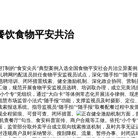
餐饮食物平安共治
打制的“食安尖兵”典型案例入选全国食物平安社会共治立异案
展礼聘网约配送员担任食物平安监视员试点，深化“随手拍”“随手
范选聘培训、闭环措置线索、健全激励机制、深化政企协同、营
工做，规范开展食物平安监视员选聘、培训取办理，成立完美消息
“小个专”党组织，通过“大白卡”等体例常态化开展法令律例、
聪慧市场监管小法式“随手报”功能，支撑监视员及时摄影、定位
索报送系统。指导监视员“随手拍”“随手报”取餐配餐过程中发
现全程留痕、可督可查、闭环措置。
正在健全激励机制方面，
机查餐厅”勾当、食安科普宣传、商户合规等工做。依托“小个专”
面，监管部分取外卖平台成立双向线索推送机制，及时共享无证运
对违规商户及时采纳警示、搜刮降权、流量、暂停办事、封闭店