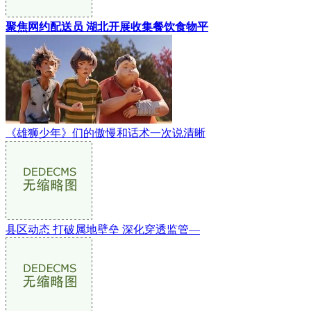
聚焦网约配送员 湖北开展收集餐饮食物平
《雄狮少年》们的傲慢和话术一次说清晰
县区动态 打破属地壁垒 深化穿透监管—