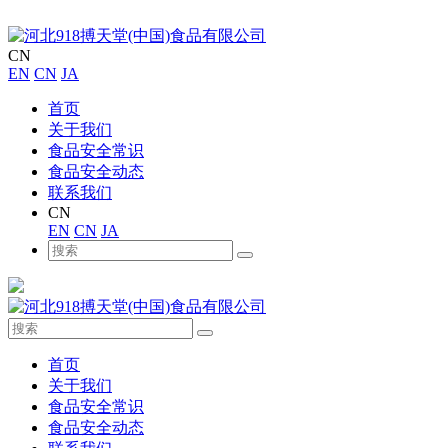
CN
EN
CN
JA
首页
关于我们
食品安全常识
食品安全动态
联系我们
CN
EN
CN
JA
首页
关于我们
食品安全常识
食品安全动态