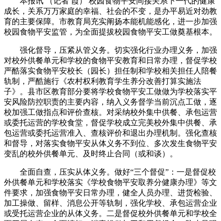
本报讯 （记者 霞） 校园食物平安间接关系下一代的健康
成长，关系万万家庭的幸福、社会的不变，是办平易近对劲教
育的主要保障。市教育局充实阐扬本能机能感化，进一步加强
校园食物平安监管，为全面提拔校园食物平安工做奠基根本。
强化督导，压紧从管义务。切实强化行业办理义务，加强
对校外供餐单元和学校的食物平安教育和日常办理，督促学校
严酷落实食物平安校长（园长）担任制和学校相关担任人陪餐
轨制，严酷施行《农村权利教育学生养分改善打算实施法
子》。县市区教育部分要将学校食物平安工做做为学校落实平
安风险防控职责的主要内容，纳入义务督学当前沉点工做，逐
校加强工做指点和评价查核。对采纳校外集中供餐、承包运营
或委托运营的学校食堂，督促学校成立完美校外集中供餐、承
包运营或委托运营准入、查核评价和退出办理机制。强化查核
和督导，对落实食物平安从体义务不到位、多次发生食物平安
变乱的校外供餐单元、及时终止合同（或和谈）。
全面自查，压实从体义务。做好“三个督促”：一是督促校
外供餐单元和学校落实《学校食物平安取养分健康办理》等文
件要求，加强食物平安日常办理，健全人员办理、进货检验、
加工操做、留样、消息公开等轨制，强化学校、承包运营企业
或受托运营企业的从体义务。二是督促校外供餐单元和学校全