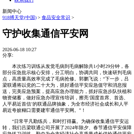
联系我们
新闻中心
918搏天堂(中国)
>
食品安全常识
>
守护收集通信平安网
2026-06-18 10:27
分享:
本次练习训练从发觉毛病到毛病解除共1小时29分钟，各
部分应急批示核心安排，分工明白，协调共同，快速研判毛病
点，高质量高效率完成了毛病抢修。郭鹏飞说：“下一步，吕
梁联通将以党的二十大为，抓好通信平安应急值守和消息报
送，完美应急预案，提高应急办理能力，抓好应急步队扶植和
物资储蓄，做好应急办理宣传培训，擦亮‘国度首席、首选、
人平易近首信’的联通品牌抽象，为全市经济社会成长和人平
易近夸姣糊口需要建牢通信平安网。”！
“日常平凡勤练兵，和时打得赢。为确保收集通信平安运
转，我们吕梁联通公司开展了2024年除夕、春节通信平安保障
应急练习训练，勤奋为全市经济社会高质量成长供给通信平安