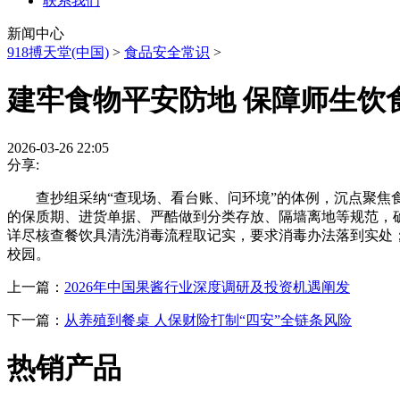
联系我们
新闻中心
918搏天堂(中国)
>
食品安全常识
>
建牢食物平安防地 保障师生饮
2026-03-26 22:05
分享:
查抄组采纳“查现场、看台账、问环境”的体例，沉点聚焦食
的保质期、进货单据、严酷做到分类存放、隔墙离地等规范，
详尽核查餐饮具清洗消毒流程取记实，要求消毒办法落到实处
校园。
上一篇：
2026年中国果酱行业深度调研及投资机遇阐发
下一篇：
从养殖到餐桌 人保财险打制“四安”全链条风险
热销产品