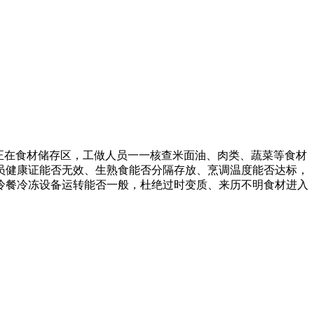
正在食材储存区，工做人员一一核查米面油、肉类、蔬菜等食材
员健康证能否无效、生熟食能否分隔存放、烹调温度能否达标，
冷餐冷冻设备运转能否一般，杜绝过时变质、来历不明食材进入