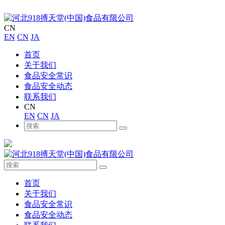
CN
EN
CN
JA
首页
关于我们
食品安全常识
食品安全动态
联系我们
CN
EN
CN
JA
首页
关于我们
食品安全常识
食品安全动态