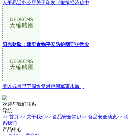
人平易近办公厅关于印发《鞭策经济稳中
阳光财险：建牢食物平安防护网守护舌尖
美以或最早下周恢复对伊朗军事步履；
欢迎与我们联系
导航
>> 首页
>> 关于我们
>> 食品安全常识
>> 食品安全动态
>> 联
系我们
产品中心