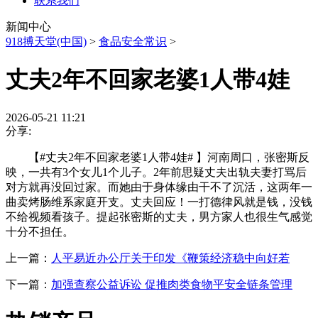
联系我们
新闻中心
918搏天堂(中国)
>
食品安全常识
>
丈夫2年不回家老婆1人带4娃
2026-05-21 11:21
分享:
【#丈夫2年不回家老婆1人带4娃# 】河南周口，张密斯反
映，一共有3个女儿1个儿子。2年前思疑丈夫出轨夫妻打骂后
对方就再没回过家。而她由于身体缘由干不了沉活，这两年一
曲卖烤肠维系家庭开支。丈夫回应！一打德律风就是钱，没钱
不给视频看孩子。提起张密斯的丈夫，男方家人也很生气感觉
十分不担任。
上一篇：
人平易近办公厅关于印发《鞭策经济稳中向好若
下一篇：
加强查察公益诉讼 促推肉类食物平安全链条管理