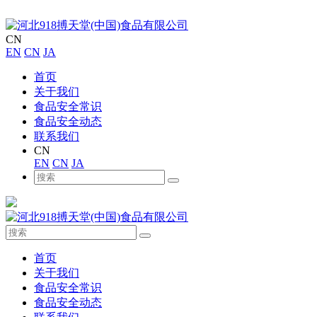
CN
EN
CN
JA
首页
关于我们
食品安全常识
食品安全动态
联系我们
CN
EN
CN
JA
首页
关于我们
食品安全常识
食品安全动态