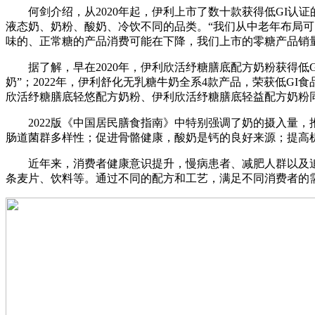
何剑介绍，从2020年起，伊利上市了数十款获得低GI认证
液态奶、奶粉、酸奶、冷饮不同的品类。“我们从中老年布局
味的、正常糖的产品消费可能在下降，我们上市的零糖产品销
据了解，早在2020年，伊利欣活纾糖膳底配方奶粉获得低GI食
奶”；2022年，伊利舒化无乳糖牛奶全系4款产品，荣获低GI食
欣活纾糖膳底轻悠配方奶粉、伊利欣活纾糖膳底轻益配方奶粉
2022版《中国居民膳食指南》中特别强调了奶的摄入量，推荐
肠道菌群多样性；促进骨骼健康，酸奶是钙的良好来源；提高
近年来，消费者健康意识提升，慢病患者、减肥人群以及追求
条麦片、饮料等。通过不同的配方和工艺，满足不同消费者的