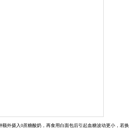
钟额外摄入0蔗糖酸奶，再食用白面包后引起血糖波动更小，若