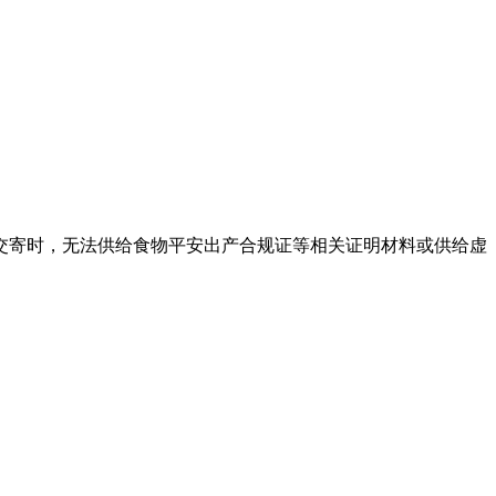
寄时，无法供给食物平安出产合规证等相关证明材料或供给虚