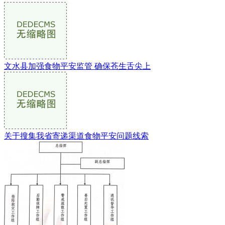
文水县加强食物平安监管 确保苍生舌尖上
关于搜集我省寄递渠道食物平安问题线索